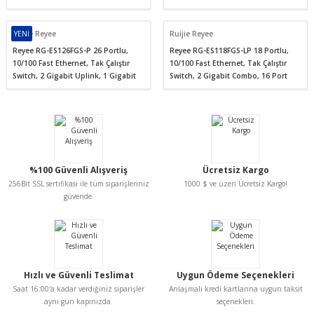
Ruijie Reyee
YENİ
Ruijie Reyee
Reyee RG-ES126FGS-P 26 Portlu,
Reyee RG-ES118FGS-LP 18 Portlu,
10/100 Fast Ethernet, Tak Çalıştır
10/100 Fast Ethernet, Tak Çalıştır
Switch, 2 Gigabit Uplink, 1 Gigabit
Switch, 2 Gigabit Combo, 16 Port
Combo, 24 Port PoE+ (370W)
PoE+ (120W)
%100 Güvenli Alışveriş
Ücretsiz Kargo
256Bit SSL sertifikası ile tüm siparişleriniz
1000 $ ve üzeri Ücretsiz Kargo!
güvende.
Hızlı ve Güvenli Teslimat
Uygun Ödeme Seçenekleri
Saat 16:00'a kadar verdiğiniz siparişler
Anlaşmalı kredi kartlarına uygun taksit
aynı gün kapınızda.
seçenekleri.