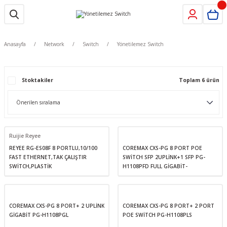
Anasayfa
Network
Switch
Yönetilemez Switch
Stoktakiler
Toplam 6 ürün
Ruijie Reyee
REYEE RG-ES08F 8 PORTLU,10/100
COREMAX CXS-PG 8 PORT POE
FAST ETHERNET,TAK ÇALIŞTIR
SWİTCH SFP 2UPLİNK+1 SFP PG-
SWİTCH,PLASTİK
H1108PFD FULL GİGABİT-
COREMAX CXS-PG 8 PORT+ 2 UPLİNK
COREMAX CXS-PG 8 PORT+ 2 PORT
GİGABİT PG-H1108PGL
POE SWİTCH PG-H1108PLS