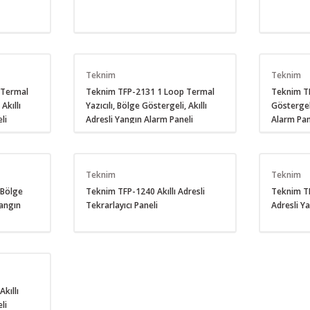
Teknim
Teknim
 Termal
Teknim TFP-2131 1 Loop Termal
Teknim T
Akıllı
Yazıcılı, Bölge Göstergeli, Akıllı
Göstergeli
li
Adresli Yangın Alarm Paneli
Alarm Pan
Teknim
Teknim
 Bölge
Teknim TFP-1240 Akıllı Adresli
Teknim TF
Yangın
Tekrarlayıcı Paneli
Adresli Y
kıllı
li