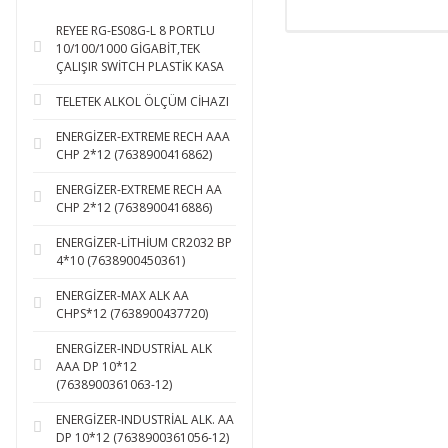
REYEE RG-ES08G-L 8 PORTLU
10/100/1000 GİGABİT,TEK
ÇALIŞIR SWİTCH PLASTİK KASA
TELETEK ALKOL ÖLÇÜM CİHAZI
ENERGİZER-EXTREME RECH AAA
CHP 2*12 (7638900416862)
ENERGİZER-EXTREME RECH AA
CHP 2*12 (7638900416886)
ENERGİZER-LİTHİUM CR2032 BP
4*10 (7638900450361)
ENERGİZER-MAX ALK AA
CHPS*12 (7638900437720)
ENERGİZER-INDUSTRİAL ALK
AAA DP 10*12
(7638900361063-12)
ENERGİZER-INDUSTRİAL ALK. AA
DP 10*12 (7638900361056-12)