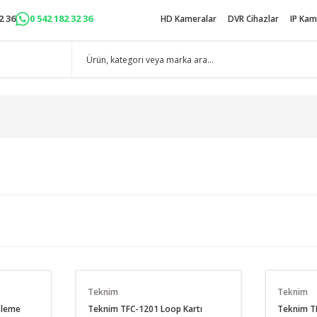
2 36
0 542 182 32 36
HD Kameralar
DVR Cihazlar
IP Kam
Teknim
Teknim
sleme
Teknim TFC-1201 Loop Kartı
Teknim T