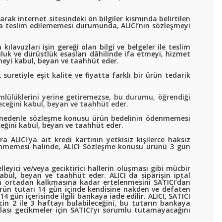
rak internet sitesindeki ön bilgiler kısmında belirtilen
I’ya teslim edilememesi durumunda, ALICI’nın sözleşmeyi
ılavuzları işin gereği olan bilgi ve belgeler ile teslim
luk ve dürüstlük esasları dâhilinde ifa etmeyi, hizmet
tmeyi kabul, beyan ve taahhüt eder.
retiyle eşit kalite ve fiyatta farklı bir ürün tedarik
mlülüklerini yerine getiremezse, bu durumu, öğrendiği
edeceğini kabul, beyan ve taahhüt eder.
ir nedenle sözleşme konusu ürün bedelinin ödenmemesi
eğini kabul, beyan ve taahhüt eder.
 ALICI'ya ait kredi kartının yetkisiz kişilerce haksız
denmemesi halinde, ALICI Sözleşme konusu ürünü 3 gün
leyici ve/veya geciktirici hallerin oluşması gibi mücbir
abul, beyan ve taahhüt eder. ALICI da siparişin iptal
mun ortadan kalkmasına kadar ertelenmesini SATICI’dan
 ürün tutarı 14 gün içinde kendisine nakden ve defaten
4 gün içerisinde ilgili bankaya iade edilir. ALICI, SATICI
in 2 ile 3 haftayı bulabileceğini, bu tutarın bankaya
olası gecikmeler için SATICI’yı sorumlu tutamayacağını