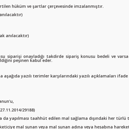
rtilen hüküm ve şartlar çerçevesinde imzalanmıştır.
anılacaktır)
ak anılacaktır)
 siparişi onayladığı takdirde sipariş konusu bedeli ve varsa 
ldiğini peşinen kabul eder.
ağıda yazılı terimler karşılarındaki yazılı açıklamaları ifade 
anun’u,
27.11.2014/29188)
a da yapılması taahhüt edilen mal sağlama dışındaki her türlü t
tüketiciye mal sunan veya mal sunan adına veya hesabına hareket