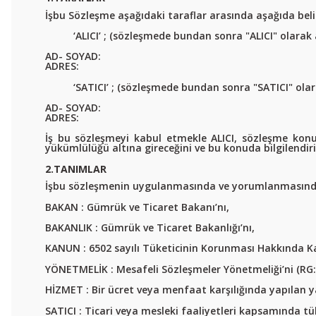
İşbu Sözleşme aşağıdaki taraflar arasında aşağıda beli
‘ALICI’ ; (sözleşmede bundan sonra "ALICI" olarak 
AD- SOYAD:
ADRES:
‘SATICI’ ; (sözleşmede bundan sonra "SATICI" olar
AD- SOYAD:
ADRES:
İş bu sözleşmeyi kabul etmekle ALICI, sözleşme konusu
yükümlülüğü altına gireceğini ve bu konuda bilgilendiri
2.TANIMLAR
İşbu sözleşmenin uygulanmasında ve yorumlanmasında aş
BAKAN : Gümrük ve Ticaret Bakanı’nı,
BAKANLIK : Gümrük ve Ticaret Bakanlığı’nı,
KANUN : 6502 sayılı Tüketicinin Korunması Hakkında K
YÖNETMELİK : Mesafeli Sözleşmeler Yönetmeliği’ni (RG:
HİZMET : Bir ücret veya menfaat karşılığında yapılan y
SATICI : Ticari veya mesleki faaliyetleri kapsamında 