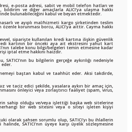
esi, e-posta adresi, sabit ve mobil telefon hatları ve
a, bildirim ve diğer amaçlarla ALICI’ya ulaşma hakkı
erinde bulunabileceğini kabul ve beyan etmektedir.
asarlı ve ayıplı mal/hizmeti kargo şirketinden teslim
 özenle korunması borcu, ALICI’ya aittir. Cayma hakkı
vel, siparişte kullanılan kredi kartına ilişkin güvenlik
 kredi kartının bir önceki aya ait ekstresini yahut kart
CI’nın talebe konu bilgi/belgeleri temin etmesine kadar
işi iptal etme hakkını haizdir.
, SATICI’nın bu bilgilerin gerçeğe aykırılığı nedeniyle
 eder.
etmemeyi baştan kabul ve taahhüt eder. Aksi takdirde,
z ve taciz edici şekilde, yasalara aykırı bir amaç için,
asını önleyici veya zorlaştırıcı faaliyet (spam, virus,
in sahip olduğu ve/veya işlettiği başka web sitelerine
erhangi bir web sitesini veya o siteyi işleten kişiyi
uki olarak şahsen sorumlu olup, SATICI’yı bu ihlallerin
si halinde, SATICI’nın üyeye karşı üyelik sözleşmesine