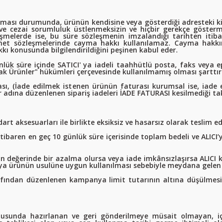
olması durumunda, ürünün kendisine veya gösterdiği adresteki ki
uki ve cezai sorumluluk üstlenmeksizin ve hiçbir gerekçe göst
leşmelerde ise, bu süre sözleşmenin imzalandığı tarihten iti
izmet sözleşmelerinde cayma hakkı kullanılamaz. Cayma hakkı
kkı konusunda bilgilendirildiğini peşinen kabul eder.
lük süre içinde SATICI' ya iadeli taahhütlü posta, faks veya e
Ürünler" hükümleri çerçevesinde kullanılmamış olması şarttır.
rası, (İade edilmek istenen ürünün faturası kurumsal ise, iad
r adına düzenlenen sipariş iadeleri İADE FATURASI kesilmediği
art aksesuarları ile birlikte eksiksiz ve hasarsız olarak teslim 
ibaren en geç 10 günlük süre içerisinde toplam bedeli ve ALICI’yı
 değerinde bir azalma olursa veya iade imkânsızlaşırsa ALICI 
ya ürünün usulüne uygun kullanılması sebebiyle meydana gelen d
afından düzenlenen kampanya limit tutarının altına düşülme
rultusunda hazırlanan ve geri gönderilmeye müsait olmayan, i