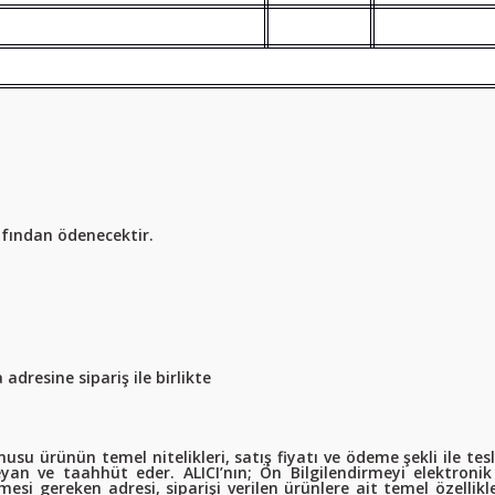
afından ödenecektir.
adresine sipariş ile birlikte
usu ürünün temel nitelikleri, satış fiyatı ve ödeme şekli ile tesl
eyan ve taahhüt eder. ALICI’nın; Ön Bilgilendirmeyi elektron
esi gereken adresi, siparişi verilen ürünlere ait temel özellikle