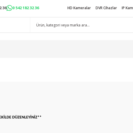
2 36
0 542 182 32 36
HD Kameralar
DVR Cihazlar
IP Kam
EKİLDE DÜZENLEYİNİZ**