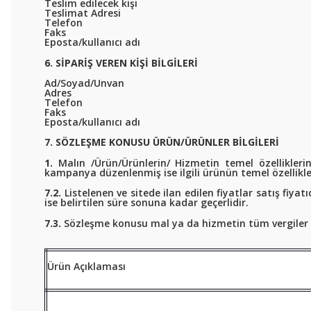
Teslim edilecek kişi
Teslimat Adresi
Telefon
Faks
Eposta/kullanıcı adı
6. SİPARİŞ VEREN KİŞİ BİLGİLERİ
Ad/Soyad/Unvan
Adres
Telefon
Faks
Eposta/kullanıcı adı
7. SÖZLEŞME KONUSU ÜRÜN/ÜRÜNLER BİLGİLERİ
1.
Malın /Ürün/Ürünlerin/ Hizmetin temel özelliklerin
kampanya düzenlenmiş ise ilgili ürünün temel özellikle
7.2.
Listelenen ve sitede ilan edilen fiyatlar satış fiyatı
ise belirtilen süre sonuna kadar geçerlidir.
7.3.
Sözleşme konusu mal ya da hizmetin tüm vergiler dâ
Ürün Açıklaması