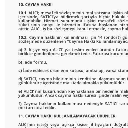
10. CAYMA HAKKI
10.1.
ALICI; mesafeli sözleşmenin mal satışına ilişkin 
içerisinde, SATICI’ya bildirmek şartıyla hiçbir huk
kullanabilir. Hizmet sunumuna ilişkin mesafeli söz
tüketicinin onayı ile hizmetin ifasına başlanan h
aittir. ALICI, iş bu sözleşmeyi kabul etmekle, cayma ha
10.2.
Cayma hakkının kullanılması için 14 (ondört) gün
sözleşmede düzenlenen "Cayma Hakkı Kullanılamayacak 
a)
3. kişiye veya ALICI’ ya teslim edilen ürünün fatu
birlikte gönderilmesi gerekmektedir. Faturası kurumla
b)
İade formu,
c)
İade edilecek ürünlerin kutusu, ambalajı, varsa stand
d)
SATICI, cayma bildiriminin kendisine ulaşmasından it
günlük süre içerisinde malı iade almakla yükümlüdür.
e)
ALICI’ nın kusurundan kaynaklanan bir nedenle malın
yükümlüdür. Ancak cayma hakkı süresi içinde malın ve
f)
Cayma hakkının kullanılması nedeniyle SATICI tar
miktarı iptal edilir.
11. CAYMA HAKKI KULLANILAMAYACAK ÜRÜNLER
ALICI’nın isteği veya açıkça kişisel ihtiyaçları doğ