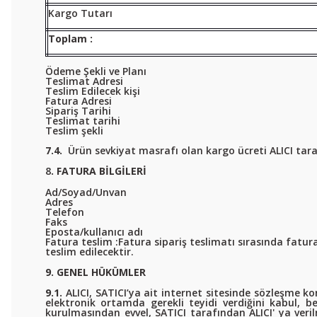
Kargo Tutarı
Toplam :
Ödeme Şekli ve Planı
Teslimat Adresi
Teslim Edilecek kişi
Fatura Adresi
Sipariş Tarihi
Teslimat tarihi
Teslim şekli
7.4.
Ürün sevkiyat masrafı olan kargo ücreti ALICI tar
8
. FATURA BİLGİLERİ
Ad/Soyad/Unvan
Adres
Telefon
Faks
Eposta/kullanıcı adı
Fatura teslim :Fatura sipariş teslimatı sırasında fatura 
teslim edilecektir.
9. GENEL HÜKÜMLER
9.1.
ALICI, SATICI’ya ait internet sitesinde sözleşme kon
elektronik ortamda gerekli teyidi verdiğini kabul, b
kurulmasından evvel, SATICI tarafından ALICI' ya verilm