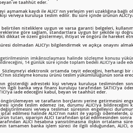
, beyan ve taahhüt eder.
i aşmamak kaydı ile ALICI' nın yerleşim yeri uzaklığına bağlı ola
i kişi ve/veya kuruluşa teslim edilir. Bu süre içinde ürünün ALIC
lirtilen niteliklere uygun ve varsa garanti belgeleri, kullanım k
reklerine göre sağlam, standartlara uygun bir şekilde işi doğru
rekli dikkat ve özeni göstermeyi, ihtiyat ve öngörü ile hareket e
si dolmadan ALICI’yı bilgilendirmek ve açıkça onayını almak su
 getirilmesinin imkânsızlaşması halinde sözleşme konusu yükü
bildireceğini, 14 günlük süre içinde toplam bedeli ALICI’ya iade 
u Sözleşme’yi elektronik ortamda teyit edeceğini, herhangi b
TICI’nın sözleşme konusu ürünü teslim yükümlülüğünün sona erec
n gösterdiği adresteki kişi ve/veya kuruluşa tesliminden sonra
in ilgili banka veya finans kuruluşu tarafından SATICI'ya ö
ATICI’ya iade edeceğini kabul, beyan ve taahhüt eder.
 öngörülemeyen ve tarafların borçlarını yerine getirmesini engel
resi içinde teslim edemez ise, durumu ALICI'ya bildireceğini k
değiştirilmesini ve/veya teslimat süresinin engelleyici duru
 iptal edilmesi halinde ALICI’nın nakit ile yaptığı ödemelerde,
 ürün tutarı, siparişin ALICI tarafından iptal edilmesinden sonra 1
arafından ALICI hesabına yansıtılmasına ilişkin ortalama sürec
nin tamamen banka işlem süreci ile ilgili olduğundan, ALICI, 