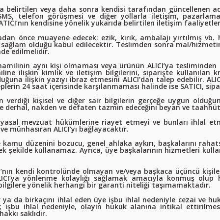
 belirtilen veya daha sonra kendisi tarafından güncellenen adr
 SMS, telefon görüşmesi ve diğer yollarla iletişim, pazarlam
ICI’nın kendisine yönelik yukarıda belirtilen iletişim faaliyetl
an önce muayene edecek; ezik, kırık, ambalajı yırtılmış vb. h
 sağlam olduğu kabul edilecektir. Teslimden sonra mal/hizmetin
de edilmelidir.
 hamilinin aynı kişi olmaması veya ürünün ALICI’ya tesliminden ev
line ilişkin kimlik ve iletişim bilgilerini, siparişte kullanılan
uğuna ilişkin yazıyı ibraz etmesini ALICI’dan talep edebilir. ALI
erin 24 saat içerisinde karşılanmaması halinde ise SATICI, sipar
 verdiği kişisel ve diğer sair bilgilerin gerçeğe uygun olduğunu
rine derhal, nakden ve defaten tazmin edeceğini beyan ve taahhüt
ken yasal mevzuat hükümlerine riayet etmeyi ve bunları ihlal 
e münhasıran ALICI’yı bağlayacaktır.
de kamu düzenini bozucu, genel ahlaka aykırı, başkalarını rahatsı
şekilde kullanamaz. Ayrıca, üye başkalarının hizmetleri kullanm
I’nın kendi kontrolünde olmayan ve/veya başkaca üçüncü kişiler
r ALICI’ya yönlenme kolaylığı sağlamak amacıyla konmuş olup h
bilgilere yönelik herhangi bir garanti niteliği taşımamaktadır.
ya da birkaçını ihlal eden üye işbu ihlal nedeniyle cezai ve huk
 işbu ihlal nedeniyle, olayın hukuk alanına intikal ettirilme
kkı saklıdır.