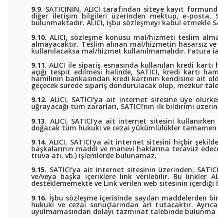
9.9.
SATICININ, ALICI tarafından siteye kayıt formunda
diğer iletişim bilgileri üzerinden mektup, e-posta,
bulunmaktadır. ALICI, işbu sözleşmeyi kabul etmekle SAT
9.10.
ALICI, sözleşme konusu mal/hizmeti teslim almad
almayacaktır. Teslim alınan mal/hizmetin hasarsız ve
kullanılacaksa mal/hizmet kullanılmamalıdır. Fatura ia
9.11.
ALICI ile sipariş esnasında kullanılan kredi kartı
açığı tespit edilmesi halinde, SATICI, kredi kartı hami
hamilinin bankasından kredi kartının kendisine ait old
geçecek sürede sipariş dondurulacak olup, mezkur talepl
9.12.
ALICI, SATICI’ya ait internet sitesine üye olurken
uğrayacağı tüm zararları, SATICI’nın ilk bildirimi üze
9.13.
ALICI, SATICI’ya ait internet sitesini kullanır
doğacak tüm hukuki ve cezai yükümlülükler tamamen v
9.14.
ALICI, SATICI’ya ait internet sitesini hiçbir şekil
başkalarının maddi ve manevi haklarına tecavüz edecek 
truva atı, vb.) işlemlerde bulunamaz.
9.15.
SATICI’ya ait internet sitesinin üzerinden, SATIC
ve/veya başka içeriklere link verilebilir. Bu linkle
desteklememekte ve Link verilen web sitesinin içerdiği 
9.16.
İşbu sözleşme içerisinde sayılan maddelerden bir 
hukuki ve cezai sonuçlarından ari tutacaktır. Ayrıca;
uyulmamasından dolayı tazminat talebinde bulunma ha