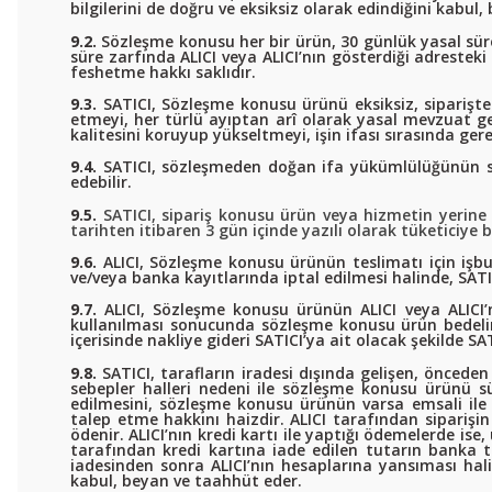
bilgilerini de doğru ve eksiksiz olarak edindiğini kabul
9.2.
Sözleşme konusu her bir ürün, 30 günlük yasal sürey
süre zarfında ALICI veya ALICI’nın gösterdiği adrestek
feshetme hakkı saklıdır.
9.3.
SATICI, Sözleşme konusu ürünü eksiksiz, siparişte be
etmeyi, her türlü ayıptan arî olarak yasal mevzuat ge
kalitesini koruyup yükseltmeyi, işin ifası sırasında ge
9.4.
SATICI, sözleşmeden doğan ifa yükümlülüğünün süre
edebilir.
9.5.
SATICI, sipariş konusu ürün veya hizmetin yerine
tarihten itibaren 3 gün içinde yazılı olarak tüketiciye 
9.6.
ALICI, Sözleşme konusu ürünün teslimatı için işb
ve/veya banka kayıtlarında iptal edilmesi halinde, SA
9.7.
ALICI, Sözleşme konusu ürünün ALICI veya ALICI’nı
kullanılması sonucunda sözleşme konusu ürün bedelin
içerisinde nakliye gideri SATICI’ya ait olacak şekilde S
9.8.
SATICI, tarafların iradesi dışında gelişen, önceden
sebepler halleri nedeni ile sözleşme konusu ürünü sü
edilmesini, sözleşme konusu ürünün varsa emsali ile 
talep etme hakkını haizdir. ALICI tarafından siparişin
ödenir. ALICI’nın kredi kartı ile yaptığı ödemelerde ise,
tarafından kredi kartına iade edilen tutarın banka t
iadesinden sonra ALICI’nın hesaplarına yansıması hali
kabul, beyan ve taahhüt eder.