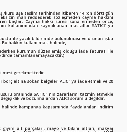
şi/kuruluşa teslim tarihinden itibaren 14 (on dört) gün
ermeksizin malı reddederek sözleşmeden cayma hakkını
baren başlar. Cayma hakkı süresi sona ermeden önce,
nın kullanımından kaynaklanan masraflar SATICI’ ya
posta ile yazılı bildirimde bulunulması ve ürünün işbu
 Bu hakkın kullanılması halinde,
e ederken kurumun düzenlemiş olduğu iade faturası ile
 takdirde tamamlanamayacaktır.)
edilmesi gerekmektedir.
 borç altına sokan belgeleri ALICI’ ya iade etmek ve 20
kusuru oranında SATICI’ nın zararlarını tazmin etmekle
eğişiklik ve bozulmalardan ALICI sorumlu değildir.
si halinde kampanya kapsamında faydalanılan indirim
ç giyim alt parçaları, mayo ve bikini altları, makyaj