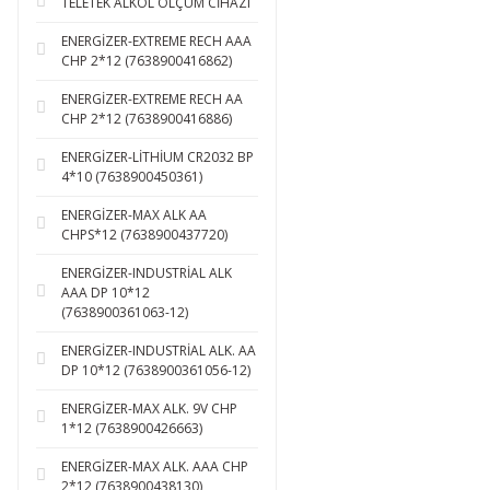
TELETEK ALKOL ÖLÇÜM CİHAZI
ENERGİZER-EXTREME RECH AAA
CHP 2*12 (7638900416862)
ENERGİZER-EXTREME RECH AA
CHP 2*12 (7638900416886)
ENERGİZER-LİTHİUM CR2032 BP
4*10 (7638900450361)
ENERGİZER-MAX ALK AA
CHPS*12 (7638900437720)
ENERGİZER-INDUSTRİAL ALK
AAA DP 10*12
(7638900361063-12)
ENERGİZER-INDUSTRİAL ALK. AA
DP 10*12 (7638900361056-12)
ENERGİZER-MAX ALK. 9V CHP
1*12 (7638900426663)
ENERGİZER-MAX ALK. AAA CHP
2*12 (7638900438130)