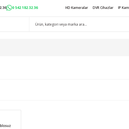
2 36
0 542 182 32 36
HD Kameralar
DVR Cihazlar
IP Kam
blosuz