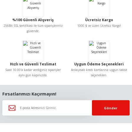
Görüş ve önerileriniz için teşekkür ederiz.
Ürün resmi kalitesiz, bozuk veya görüntülenemiyor.
%100 Güvenli Alışveriş
Ücretsiz Kargo
Ürün açıklamasında eksik bilgiler bulunuyor.
256Bit SSL sertifikası ile tüm siparişleriniz
1000 $ ve üzeri Ücretsiz Kargo!
Ürün bilgilerinde hatalar bulunuyor.
güvende.
Ürün fiyatı diğer sitelerden daha pahalı.
Bu ürüne benzer farklı alternatifler olmalı.
Hızlı ve Güvenli Teslimat
Uygun Ödeme Seçenekleri
Saat 16:00'a kadar verdiğiniz siparişler
Anlaşmalı kredi kartlarına uygun taksit
aynı gün kapınızda.
seçenekleri.
Gönder
Fırsatlarımızı Kaçırmayın!
Gönder