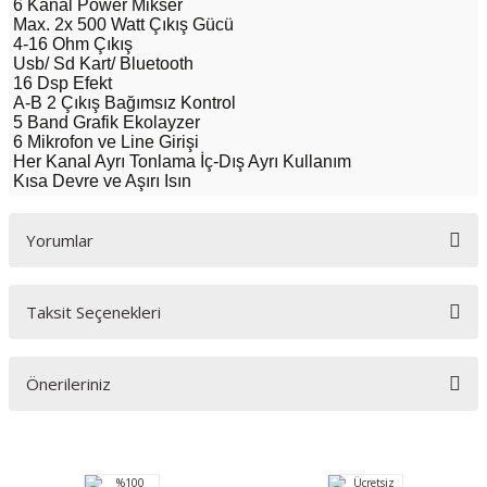
6 Kanal Power Mikser
Max. 2x 500 Watt Çıkış Gücü
4-16 Ohm Çıkış
Usb/ Sd Kart/ Bluetooth
16 Dsp Efekt
A-B 2 Çıkış Bağımsız Kontrol
5 Band Grafik Ekolayzer
6 Mikrofon ve Line Girişi
Her Kanal Ayrı Tonlama İç-Dış Ayrı Kullanım
Kısa Devre ve Aşırı Isın
Yorumlar
Taksit Seçenekleri
Bu ürüne ilk yorumu siz yapın!
Önerileriniz
Yorum Yaz
Bu ürünün fiyat bilgisi, resim, ürün açıklamalarında ve diğer konularda
yetersiz gördüğünüz noktaları öneri formunu kullanarak tarafımıza
iletebilirsiniz.