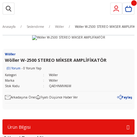
Anasayfa
Seslendirme
Wöller
Wöller W-2500 STEREO MİKSER AMPLİFİK
Wöller
Wöller W-2500 STEREO MİKSER AMPLİFİKATÖR
(0) Yorum
- 0 Yorum Yap
Kategori
Wöller
Marka
Wöller
Stok Kodu
QAEHNMVK6M
Arkadaşına Öner
Fiyatı Düşünce Haber Ver
Paylaş
Ürün Bilgisi