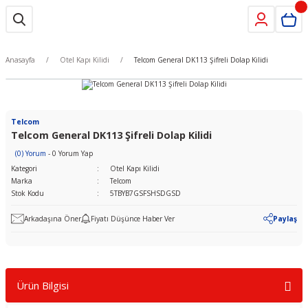
Anasayfa
Otel Kapı Kilidi
Telcom General DK113 Şifreli Dolap Kilidi
Telcom
Telcom General DK113 Şifreli Dolap Kilidi
(0) Yorum
- 0 Yorum Yap
Kategori
Otel Kapı Kilidi
Marka
Telcom
Stok Kodu
5TBYB7GSFSHSDGSD
Arkadaşına Öner
Fiyatı Düşünce Haber Ver
Paylaş
Ürün Bilgisi