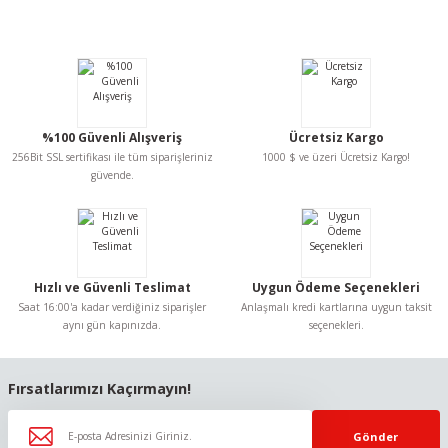
Bu ürünün fiyat bilgisi, resim, ürün açıklamalarında ve diğer konularda
yetersiz gördüğünüz noktaları öneri formunu kullanarak tarafımıza
iletebilirsiniz.
Görüş ve önerileriniz için teşekkür ederiz.
Ürün resmi kalitesiz, bozuk veya görüntülenemiyor.
%100 Güvenli Alışveriş
Ücretsiz Kargo
Ürün açıklamasında eksik bilgiler bulunuyor.
256Bit SSL sertifikası ile tüm siparişleriniz
1000 $ ve üzeri Ücretsiz Kargo!
Ürün bilgilerinde hatalar bulunuyor.
güvende.
Ürün fiyatı diğer sitelerden daha pahalı.
Bu ürüne benzer farklı alternatifler olmalı.
Hızlı ve Güvenli Teslimat
Uygun Ödeme Seçenekleri
Saat 16:00'a kadar verdiğiniz siparişler
Anlaşmalı kredi kartlarına uygun taksit
aynı gün kapınızda.
seçenekleri.
Gönder
Fırsatlarımızı Kaçırmayın!
Gönder