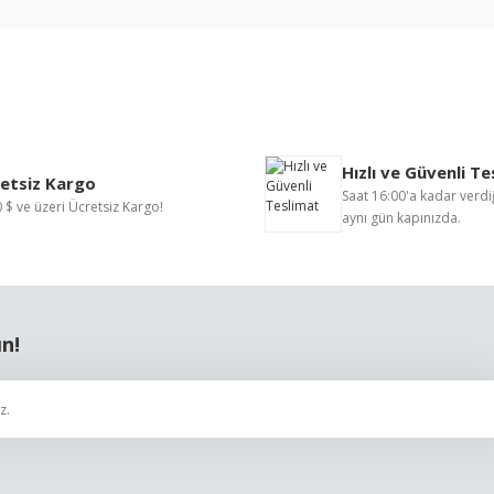
nularda yetersiz gördüğünüz noktaları öneri formunu kullanarak tarafımıza i
Bu ürüne ilk yorumu siz yapın!
Hızlı ve Güvenli T
Yorum Yaz
etsiz Kargo
Saat 16:00'a kadar verdiğ
 $ ve üzeri Ücretsiz Kargo!
aynı gün kapınızda.
ın!
Gönder