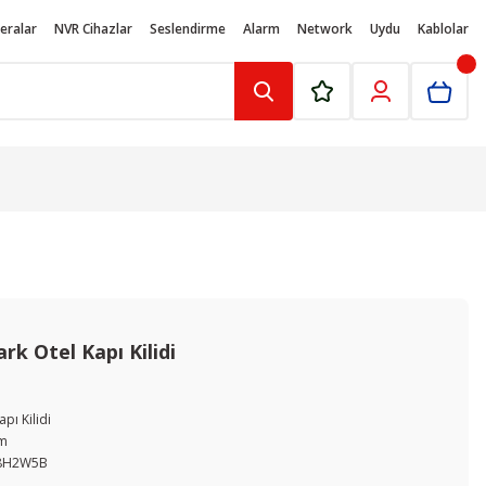
eralar
NVR Cihazlar
Seslendirme
Alarm
Network
Uydu
Kablolar
k Otel Kapı Kilidi
apı Kilidi
om
8H2W5B