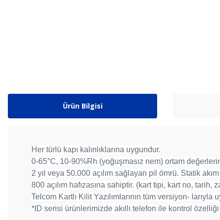
Ürün Bilgisi
Her türlü kapı kalınlıklarına uygundur.
0-65°C, 10-90%Rh (yoğuşmasız nem) ortam değerlerinde
2 yıl veya 50.000 açılım sağlayan pil ömrü. Statik akı
800 açılım hafızasına sahiptir. (kart tipi, kart no, tarih,
Telcom Kartlı Kilit Yazılımlarının tüm versiyon- larıyla
*ID serisi ürünlerimizde akıllı telefon ile kontrol özelli