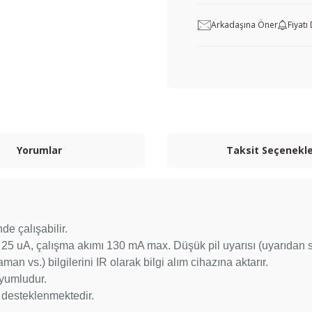
Arkadaşına Öner
Fiyat
Yorumlar
Taksit Seçenekle
 çalışabilir.
m 25 uA, çalışma akımı 130 mA max. Düşük pil uyarısı (uyarıdan 
 zaman vs.) bilgilerini IR olarak bilgi alım cihazına aktarır.
 uyumludur.
ği desteklenmektedir.