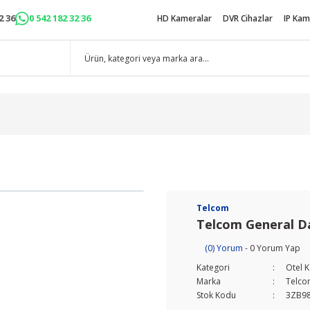
2 36
0 542 182 32 36
HD Kameralar
DVR Cihazlar
IP Kam
Telcom
Telcom General Dar
(0) Yorum
- 0 Yorum Yap
Kategori
Otel K
Marka
Telc
Stok Kodu
3ZB9