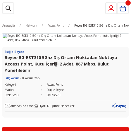
Anasayfa
Network
Access Point
Reyee RG-EST310 5Ghz Dış Ortam Noktada
Ruijie Reyee
Reyee RG-EST310 5Ghz Dış Ortam Noktadan Noktaya
Access Point, Kutu İçeriği 2 Adet, 867 Mbps, Bulut
Yönetilebilir
(0) Yorum
- 0 Yorum Yap
Kategori
Access Point
Marka
Ruijie Reyee
Stok Kodu
BKPY4578
Arkadaşına Öner
Fiyatı Düşünce Haber Ver
Paylaş