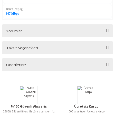
Bant Genişliği
867 Mbps
Yorumlar
Taksit Seçenekleri
Bu ürüne ilk yorumu siz yapın!
Önerileriniz
Yorum Yaz
Bu ürünün fiyat bilgisi, resim, ürün açıklamalarında ve diğer konularda
yetersiz gördüğünüz noktaları öneri formunu kullanarak tarafımıza
iletebilirsiniz.
Görüş ve önerileriniz için teşekkür ederiz.
Ürün resmi kalitesiz, bozuk veya görüntülenemiyor.
%100 Güvenli Alışveriş
Ücretsiz Kargo
Ürün açıklamasında eksik bilgiler bulunuyor.
256Bit SSL sertifikası ile tüm siparişleriniz
1000 $ ve üzeri Ücretsiz Kargo!