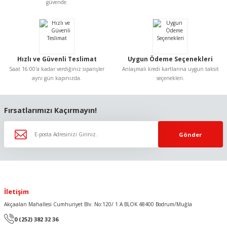
Ürün bilgilerinde hatalar bulunuyor.
güvende.
Ürün fiyatı diğer sitelerden daha pahalı.
Bu ürüne benzer farklı alternatifler olmalı.
Hızlı ve Güvenli Teslimat
Uygun Ödeme Seçenekleri
Saat 16:00'a kadar verdiğiniz siparişler
Anlaşmalı kredi kartlarına uygun taksit
aynı gün kapınızda.
seçenekleri.
Gönder
Fırsatlarımızı Kaçırmayın!
Gönder
İletişim
Akçaalan Mahallesi Cumhuriyet Blv. No:120/ 1 A BLOK 48400 Bodrum/Muğla
0 (252) 382 32 36