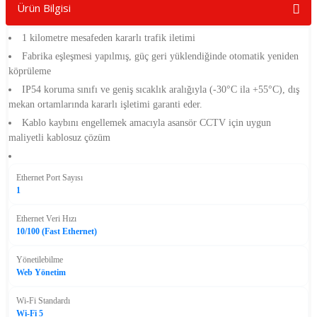
Ürün Bilgisi
1 kilometre mesafeden kararlı trafik iletimi
Fabrika eşleşmesi yapılmış, güç geri yüklendiğinde otomatik yeniden
köprüleme
IP54 koruma sınıfı ve geniş sıcaklık aralığıyla (-30°C ila +55°C), dış
mekan ortamlarında kararlı işletimi garanti eder.
Kablo kaybını engellemek amacıyla asansör CCTV için uygun
maliyetli kablosuz çözüm
Ethernet Port Sayısı
1
Ethernet Veri Hızı
10/100 (Fast Ethernet)
Yönetilebilme
Web Yönetim
Wi-Fi Standardı
Wi-Fi 5