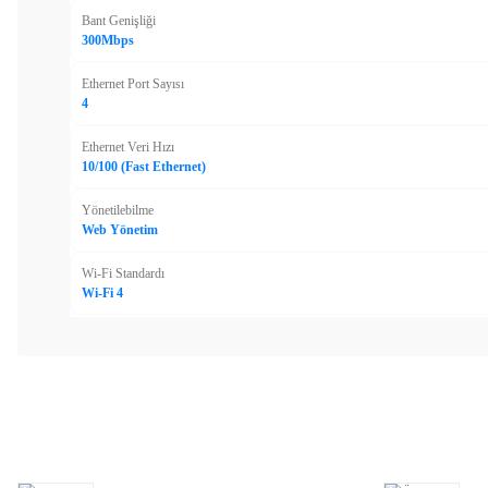
Bant Genişliği
300Mbps
Ethernet Port Sayısı
4
Ethernet Veri Hızı
10/100 (Fast Ethernet)
Yönetilebilme
Web Yönetim
Wi-Fi Standardı
Wi-Fi 4
Bu ürünün fiyat bilgisi, resim, ürün açıklamalarında ve diğer ko
Görüş ve önerileriniz için teşekkür ederiz.
Ürün resmi kalitesiz, bozuk veya görüntülenemiyor.