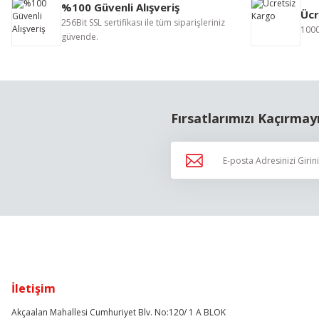
%100 Güvenli Alışveriş
Ücr
Ürün açıklamasında eksik bilgiler bulunuyor.
256Bit SSL sertifikası ile tüm siparişleriniz
1000
Ürün bilgilerinde hatalar bulunuyor.
güvende.
Ürün fiyatı diğer sitelerden daha pahalı.
Bu ürüne benzer farklı alternatifler olmalı.
Fırsatlarımızı Kaçırmay
İletişim
Akçaalan Mahallesi Cumhuriyet Blv. No:120/ 1 A BLOK