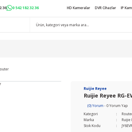
2 36
0 542 182 32 36
HD Kameralar
DVR Cihazlar
IP Kam
outer
Ruijie Reyee
Ruijie Reyee RG-
(0) Yorum
- 0 Yorum Yap
Kategori
Route
Marka
Ruijie
Stok Kodu
JY6EV