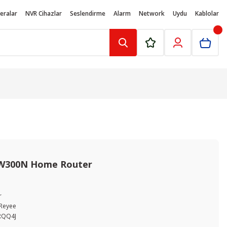
eralar
NVR Cihazlar
Seslendirme
Alarm
Network
Uydu
Kablolar
EW300N Home Router
r
 Reyee
RQQ4J