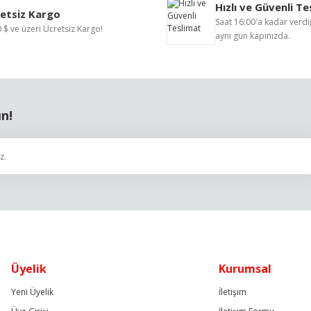
Hızlı ve Güvenli T
Yorum Yaz
etsiz Kargo
Saat 16:00'a kadar verdiğ
 $ ve üzeri Ücretsiz Kargo!
aynı gün kapınızda.
ın!
Gönder
Üyelik
Kurumsal
Yeni Üyelik
İletişim