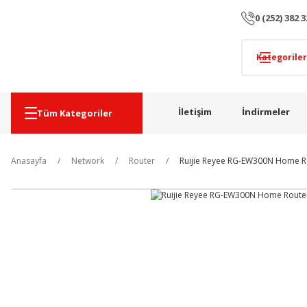
0 (252) 382 3
İletişim
İndirmeler
Tüm Kategoriler
Anasayfa
Network
Router
Ruijie Reyee RG-EW300N Home R