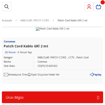
Anasayfa
KABLOLAR /PATCH CORD
Patch Cord Kablo GRİ 2 mt
Coremax
Patch Cord Kablo GRİ 2 mt
(0) Yorum
- 0 Yorum Yap
Kategori
KABLOLAR /PATCH CORD
,
CCTV
,
Patch Cord
Marka
Coremax
Stok Kodu
CDJPQ1D42D422
Arkadaşına Öner
Fiyatı Düşünce Haber Ver
Paylaş
Ürün Bilgisi