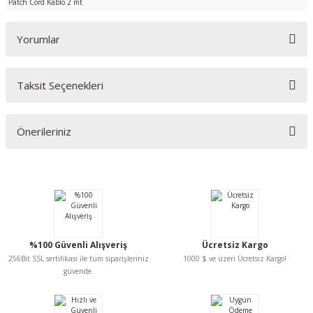
Patch Cord Kablo 2 mt
Yorumlar
Taksit Seçenekleri
Bu ürüne ilk yorumu siz yapın!
Önerileriniz
Yorum Yaz
Bu ürünün fiyat bilgisi, resim, ürün açıklamalarında ve diğer konularda
yetersiz gördüğünüz noktaları öneri formunu kullanarak tarafımıza
iletebilirsiniz.
Görüş ve önerileriniz için teşekkür ederiz.
Ürün resmi kalitesiz, bozuk veya görüntülenemiyor.
%100 Güvenli Alışveriş
Ücretsiz Kargo
Ürün açıklamasında eksik bilgiler bulunuyor.
256Bit SSL sertifikası ile tüm siparişleriniz
1000 $ ve üzeri Ücretsiz Kargo!
Ürün bilgilerinde hatalar bulunuyor.
güvende.
Ürün fiyatı diğer sitelerden daha pahalı.
Bu ürüne benzer farklı alternatifler olmalı.