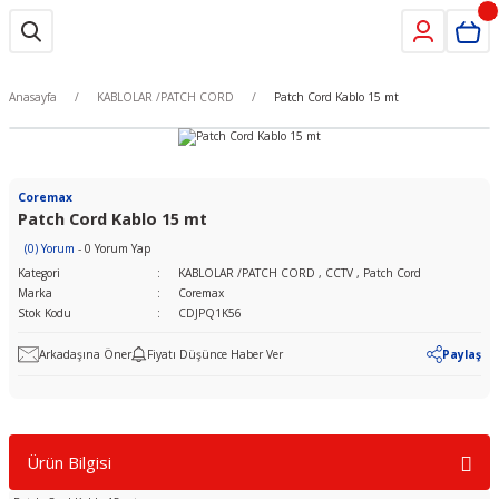
Anasayfa
KABLOLAR /PATCH CORD
Patch Cord Kablo 15 mt
Coremax
Patch Cord Kablo 15 mt
(0) Yorum
- 0 Yorum Yap
Kategori
KABLOLAR /PATCH CORD
,
CCTV
,
Patch Cord
Marka
Coremax
Stok Kodu
CDJPQ1K56
Arkadaşına Öner
Fiyatı Düşünce Haber Ver
Paylaş
Ürün Bilgisi