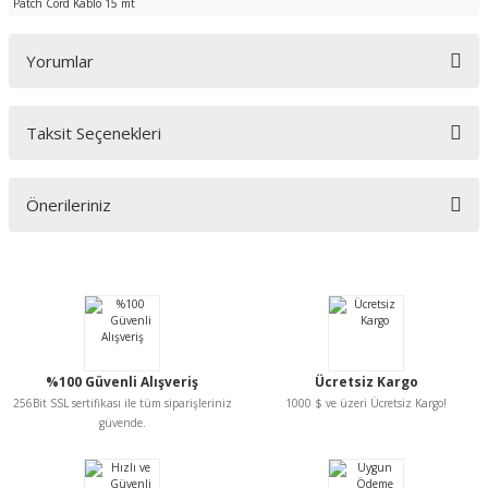
Patch Cord Kablo 15 mt
Yorumlar
Taksit Seçenekleri
Bu ürüne ilk yorumu siz yapın!
Önerileriniz
Yorum Yaz
Bu ürünün fiyat bilgisi, resim, ürün açıklamalarında ve diğer konularda
yetersiz gördüğünüz noktaları öneri formunu kullanarak tarafımıza
iletebilirsiniz.
Görüş ve önerileriniz için teşekkür ederiz.
Ürün resmi kalitesiz, bozuk veya görüntülenemiyor.
%100 Güvenli Alışveriş
Ücretsiz Kargo
Ürün açıklamasında eksik bilgiler bulunuyor.
256Bit SSL sertifikası ile tüm siparişleriniz
1000 $ ve üzeri Ücretsiz Kargo!
Ürün bilgilerinde hatalar bulunuyor.
güvende.
Ürün fiyatı diğer sitelerden daha pahalı.
Bu ürüne benzer farklı alternatifler olmalı.