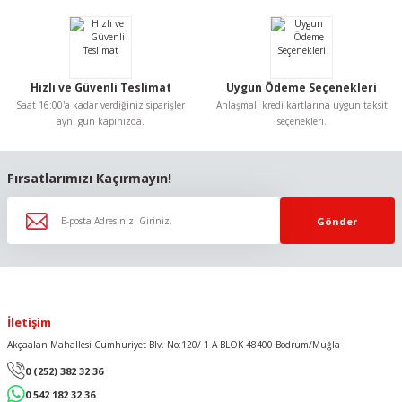
Ürün fiyatı diğer sitelerden daha pahalı.
Bu ürüne benzer farklı alternatifler olmalı.
Hızlı ve Güvenli Teslimat
Uygun Ödeme Seçenekleri
Saat 16:00'a kadar verdiğiniz siparişler
Anlaşmalı kredi kartlarına uygun taksit
aynı gün kapınızda.
seçenekleri.
Gönder
Fırsatlarımızı Kaçırmayın!
Gönder
İletişim
Akçaalan Mahallesi Cumhuriyet Blv. No:120/ 1 A BLOK 48400 Bodrum/Muğla
0 (252) 382 32 36
0 542 182 32 36