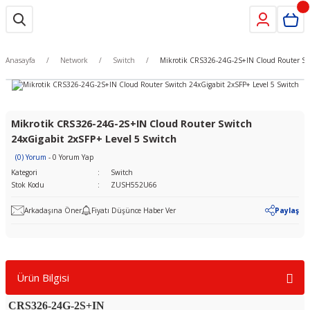
Anasayfa
Network
Switch
Mikrotik CRS326-24G-2S+IN Cloud Router Swi
Mikrotik CRS326-24G-2S+IN Cloud Router Switch
24xGigabit 2xSFP+ Level 5 Switch
(0) Yorum
- 0 Yorum Yap
Kategori
Switch
Stok Kodu
ZUSH552U66
Arkadaşına Öner
Fiyatı Düşünce Haber Ver
Paylaş
Ürün Bilgisi
CRS326-24G-2S+IN