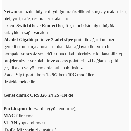
Networkunuzde ihtiyaç duyduğunuz özellikleri karşılayacaktır. Isp,
otel, yurt, cafe, restoran vb. alanlarda
sizlere
SwitchOs
ve
RouterOs
çift işlemci sistemiyle büyük
kolaylıklar sağlayacaktır.
24 adet Gigabit
portu ve
2 adet sfp+
portu ile ağ ortamınızda
gerekli olan parçalanmaları rahatlıkla sağlayabilir ayrıca bu
kompakt ve sessiz switch'i sunucu kabinlerinizde kullanabilir, vpn
projelerinizde yer alabilir ve access pointlerinizi bağlamak gibi
çeşitli alan ve yöntemlerde kullanabilirsiniz.
2 adet Sfp+ portu hem
1.25G
hem
10G
modülleri
desteklemektedir.
Genel olarak CRS326-24-2S+IN'de
Port-to-port
forwarding(yönlendirme),
MAC
filtreleme,
VLAN
yapılandırması,
Trafic Mirroring
(yansıtma),