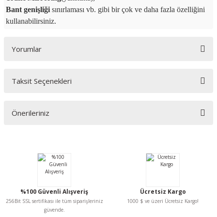
Bant genişliği
sınırlaması vb. gibi bir çok ve daha fazla özelliğini
kullanabilirsiniz.
Yorumlar
Taksit Seçenekleri
Bu ürüne ilk yorumu siz yapın!
Önerileriniz
Yorum Yaz
Bu ürünün fiyat bilgisi, resim, ürün açıklamalarında ve diğer konularda
yetersiz gördüğünüz noktaları öneri formunu kullanarak tarafımıza
iletebilirsiniz.
Görüş ve önerileriniz için teşekkür ederiz.
Ürün resmi kalitesiz, bozuk veya görüntülenemiyor.
%100 Güvenli Alışveriş
Ücretsiz Kargo
Ürün açıklamasında eksik bilgiler bulunuyor.
256Bit SSL sertifikası ile tüm siparişleriniz
1000 $ ve üzeri Ücretsiz Kargo!
Ürün bilgilerinde hatalar bulunuyor.
güvende.