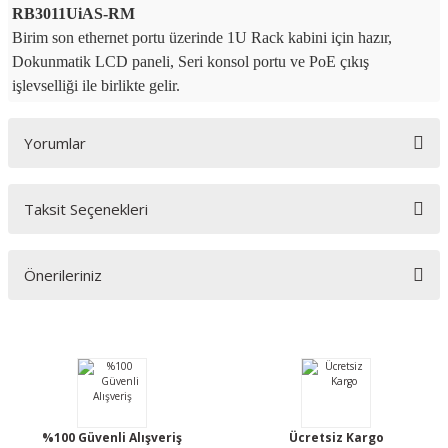
RB3011UiAS-RM
Birim son ethernet portu üzerinde 1U Rack kabini için hazır,
Dokunmatik LCD paneli, Seri konsol portu ve PoE çıkış
işlevselliği ile birlikte gelir.
Yorumlar
Taksit Seçenekleri
Bu ürüne ilk yorumu siz yapın!
Önerileriniz
Yorum Yaz
Bu ürünün fiyat bilgisi, resim, ürün açıklamalarında ve diğer konularda
yetersiz gördüğünüz noktaları öneri formunu kullanarak tarafımıza
iletebilirsiniz.
Görüş ve önerileriniz için teşekkür ederiz.
Ürün resmi kalitesiz, bozuk veya görüntülenemiyor.
%100 Güvenli Alışveriş
Ücretsiz Kargo