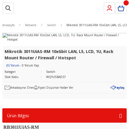
Anasayfa
Network
Switch
Mikrotik 3011UiAS-RM 10xGbit LAN, L5, LCD, 
Mikrotik 3011UiAS-RM 10xGbit LAN, L5, LCD, 1U, Rack
Mount Router / Firewall / Hotspot
(0) Yorum
- 0 Yorum Yap
Kategori
Switch
Stok Kodu
WQYU5BADS7
Arkadaşına Öner
Fiyatı Düşünce Haber Ver
Paylaş
Ürün Bilgisi
RB3011UiAS-RM