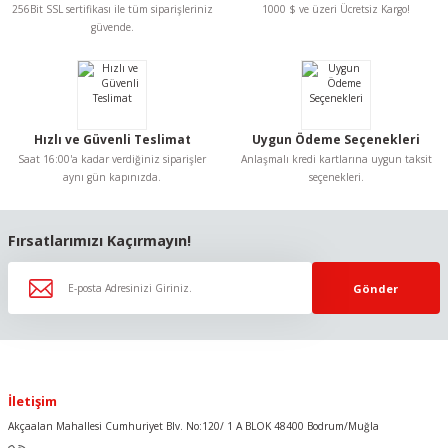
Ürün açıklamasında eksik bilgiler bulunuyor.
256Bit SSL sertifikası ile tüm siparişleriniz
1000 $ ve üzeri Ücretsiz Kargo!
Ürün bilgilerinde hatalar bulunuyor.
güvende.
Ürün fiyatı diğer sitelerden daha pahalı.
Bu ürüne benzer farklı alternatifler olmalı.
Hızlı ve Güvenli Teslimat
Uygun Ödeme Seçenekleri
Saat 16:00'a kadar verdiğiniz siparişler
Anlaşmalı kredi kartlarına uygun taksit
aynı gün kapınızda.
seçenekleri.
Gönder
Fırsatlarımızı Kaçırmayın!
Gönder
İletişim
Akçaalan Mahallesi Cumhuriyet Blv. No:120/ 1 A BLOK 48400 Bodrum/Muğla