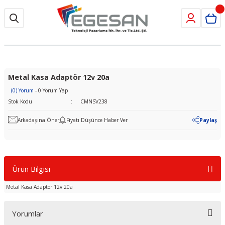
Metal Kasa Adaptör 12v 20a
(0) Yorum
- 0 Yorum Yap
Stok Kodu
CMNSV238
Arkadaşına Öner
Fiyatı Düşünce Haber Ver
Paylaş
Ürün Bilgisi
Metal Kasa Adaptör 12v 20a
Yorumlar