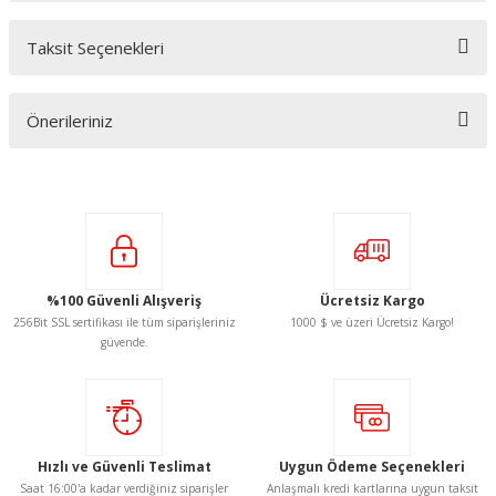
Taksit Seçenekleri
Bu ürüne ilk yorumu siz yapın!
Önerileriniz
Yorum Yaz
Bu ürünün fiyat bilgisi, resim, ürün açıklamalarında ve diğer konularda
yetersiz gördüğünüz noktaları öneri formunu kullanarak tarafımıza
iletebilirsiniz.
Görüş ve önerileriniz için teşekkür ederiz.
Ürün resmi kalitesiz, bozuk veya görüntülenemiyor.
%100 Güvenli Alışveriş
Ücretsiz Kargo
Ürün açıklamasında eksik bilgiler bulunuyor.
256Bit SSL sertifikası ile tüm siparişleriniz
1000 $ ve üzeri Ücretsiz Kargo!
Ürün bilgilerinde hatalar bulunuyor.
güvende.
Ürün fiyatı diğer sitelerden daha pahalı.
Bu ürüne benzer farklı alternatifler olmalı.
Hızlı ve Güvenli Teslimat
Uygun Ödeme Seçenekleri
Saat 16:00'a kadar verdiğiniz siparişler
Anlaşmalı kredi kartlarına uygun taksit