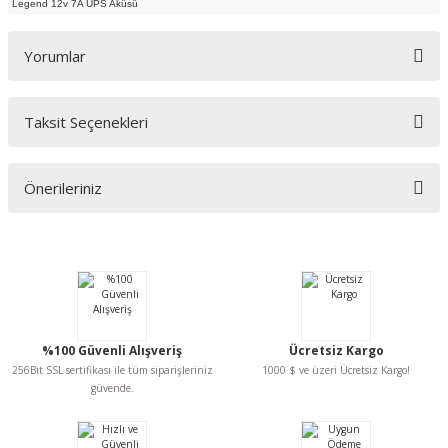
Legend 12v 7A UPS Aküsü
Yorumlar
Taksit Seçenekleri
Bu ürüne ilk yorumu siz yapın!
Önerileriniz
Yorum Yaz
Bu ürünün fiyat bilgisi, resim, ürün açıklamalarında ve diğer konularda
yetersiz gördüğünüz noktaları öneri formunu kullanarak tarafımıza
iletebilirsiniz.
Görüş ve önerileriniz için teşekkür ederiz.
Ürün resmi kalitesiz, bozuk veya görüntülenemiyor.
%100 Güvenli Alışveriş
Ücretsiz Kargo
Ürün açıklamasında eksik bilgiler bulunuyor.
256Bit SSL sertifikası ile tüm siparişleriniz
1000 $ ve üzeri Ücretsiz Kargo!
Ürün bilgilerinde hatalar bulunuyor.
güvende.
Ürün fiyatı diğer sitelerden daha pahalı.
Bu ürüne benzer farklı alternatifler olmalı.