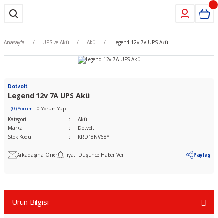
Anasayfa
UPS ve Akü
Akü
Legend 12v 7A UPS Akü
Dotvolt
Legend 12v 7A UPS Akü
(0) Yorum
- 0 Yorum Yap
Kategori
Akü
Marka
Dotvolt
Stok Kodu
KRD18NV68Y
Arkadaşına Öner
Fiyatı Düşünce Haber Ver
Paylaş
Ürün Bilgisi