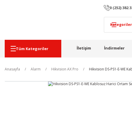
0 (252) 382 3
İletişim
İndirmeler
Tüm Kategoriler
Anasayfa
Alarm
Hikvision AX Pro
Hikvision DS-PS1-E-WE Kab