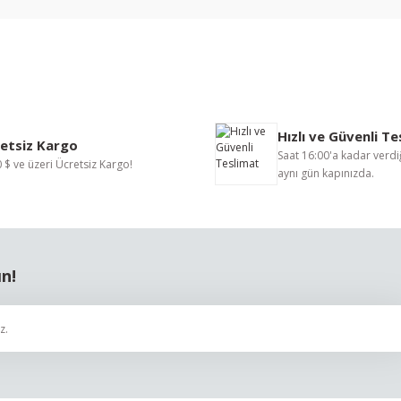
nularda yetersiz gördüğünüz noktaları öneri formunu kullanarak tarafımıza i
Bu ürüne ilk yorumu siz yapın!
Hızlı ve Güvenli T
Yorum Yaz
etsiz Kargo
Saat 16:00'a kadar verdiğ
 $ ve üzeri Ücretsiz Kargo!
aynı gün kapınızda.
ın!
Gönder