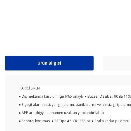
Ürün Bilgisi
HARİCİ SİREN
● Dış mekanda kurulum için IP65 onaylı; ● Buzzer Desibel: 90 ila 110d
● 3 çeşit alarm sesi: yangın alarmı, panik alarmı ve izinsiz giriş alarmı
● APP aracılığıyla tamamen uzaktan yapılandırılabilir;
● Sabotaj koruması ● Pil Tipi: 4 * CR123A pil ● 3 yıl'a kadar pil ömrü