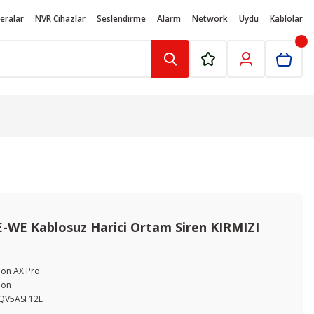
eralar
NVR Cihazlar
Seslendirme
Alarm
Network
Uydu
Kablolar
E-WE Kablosuz Harici Ortam Siren KIRMIZI
ion AX Pro
ion
QV5ASF12E