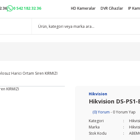
2 36
0 542 182 32 36
HD Kameralar
DVR Cihazlar
IP Kam
losuz Harici Ortam Siren KIRMIZI
Hikvision
Hikvision DS-PS1-
(0) Yorum
- 0 Yorum Yap
Kategori
Hikvis
Marka
Hikvis
Stok Kodu
ABEM