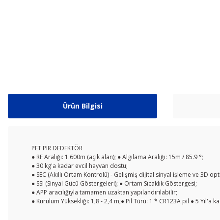
Ürün Bilgisi
PET PIR DEDEKTÖR
● RF Aralığı: 1.600m (açık alan); ● Algılama Aralığı: 15m / 85.9 °;
● 30 kg'a kadar evcil hayvan dostu;
● SEC (Akıllı Ortam Kontrolü) - Gelişmiş dijital sinyal işleme ve 3D opt
● SSI (Sinyal Gücü Göstergeleri); ● Ortam Sıcaklık Göstergesi;
● APP aracılığıyla tamamen uzaktan yapılandırılabilir;
● Kurulum Yüksekliği: 1,8 - 2,4 m;● Pil Türü: 1 * CR123A pil ● 5 Yıl'a 