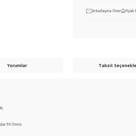
Arkadaşına Öner
Fiyat
Yorumlar
Taksit Seçenekle
ik;
kadar Pil Ömrü