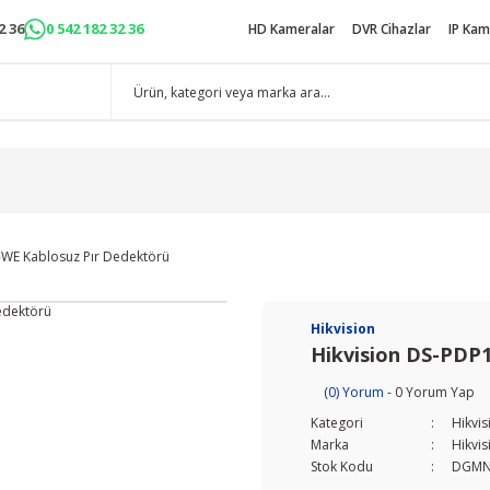
2 36
0 542 182 32 36
HD Kameralar
DVR Cihazlar
IP Kam
-WE Kablosuz Pır Dedektörü
Hikvision
Hikvision DS-PDP
(0) Yorum
- 0 Yorum Yap
Kategori
Hikvis
Marka
Hikvis
Stok Kodu
DGM