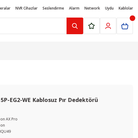
eralar
NVR Cihazlar
Seslendirme
Alarm
Network
Uydu
Kablolar
15P-EG2-WE Kablosuz Pır Dedektörü
ion AX Pro
ion
NQU49