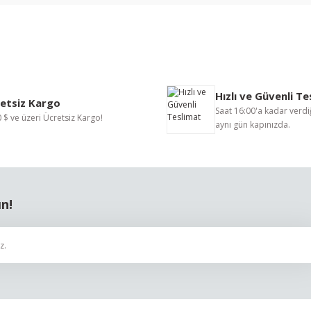
nularda yetersiz gördüğünüz noktaları öneri formunu kullanarak tarafımıza i
Bu ürüne ilk yorumu siz yapın!
Hızlı ve Güvenli T
Yorum Yaz
etsiz Kargo
Saat 16:00'a kadar verdiğ
 $ ve üzeri Ücretsiz Kargo!
aynı gün kapınızda.
ın!
Gönder