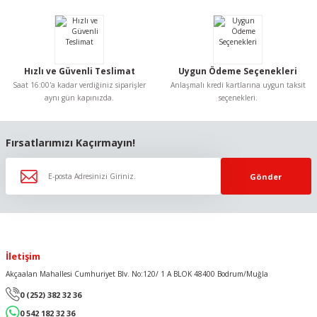
Ürün fiyatı diğer sitelerden daha pahalı.
Bu ürüne benzer farklı alternatifler olmalı.
Hızlı ve Güvenli Teslimat
Uygun Ödeme Seçenekleri
Saat 16:00'a kadar verdiğiniz siparişler
Anlaşmalı kredi kartlarına uygun taksit
aynı gün kapınızda.
seçenekleri.
Gönder
Fırsatlarımızı Kaçırmayın!
Gönder
İletişim
Akçaalan Mahallesi Cumhuriyet Blv. No:120/ 1 A BLOK 48400 Bodrum/Muğla
0 (252) 382 32 36
0 542 182 32 36