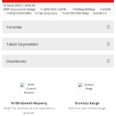
16 Kanal NVR (1 SATA) 4K
•8MP Çözünürlük Desteği •1 SATA HDD (1x6TB) •160Mbps/80Mbps •1xHDMI
•1xVGA (1920x1080) •1x Ses Giriş/Çıkış •1x10/100/1000 Mbps •2xUSB 2.0
Yorumlar
Taksit Seçenekleri
Bu ürüne ilk yorumu siz yapın!
Önerileriniz
Yorum Yaz
Bu ürünün fiyat bilgisi, resim, ürün açıklamalarında ve diğer konularda
yetersiz gördüğünüz noktaları öneri formunu kullanarak tarafımıza
iletebilirsiniz.
Görüş ve önerileriniz için teşekkür ederiz.
Ürün resmi kalitesiz, bozuk veya görüntülenemiyor.
%100 Güvenli Alışveriş
Ücretsiz Kargo
Ürün açıklamasında eksik bilgiler bulunuyor.
256Bit SSL sertifikası ile tüm siparişleriniz
1000 $ ve üzeri Ücretsiz Kargo!
Ürün bilgilerinde hatalar bulunuyor.
güvende.