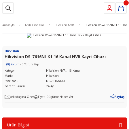
Anasayfa
NVR Cihazlar
Hikvision NVR
Hikvision DS-7616NI-K1 16 Kana
Hikvision
Hikvision DS-7616NI-K1 16 Kanal NVR Kayıt Cihazı
(0) Yorum
- 0 Yorum Yap
Kategori
Hikvision NVR
,
16 Kanal
Marka
Hikvision
Stok Kodu
DS-7616NI-K1
Garanti Süresi
24 Ay
Arkadaşına Öner
Fiyatı Düşünce Haber Ver
Paylaş
Ürün Bilgisi