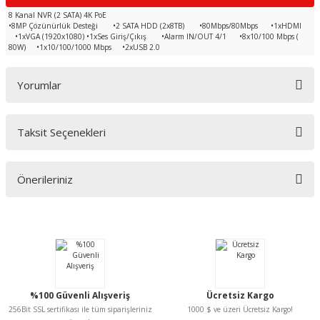
8 Kanal NVR (2 SATA) 4K PoE
•8MP Çözünürlük Desteği •2 SATA HDD (2x8TB) •80Mbps/80Mbps •1xHDMI
•1xVGA (1920x1080) •1xSes Giriş/Çıkış •Alarm IN/OUT 4/1 •8x10/100 Mbps (
80W) •1x10/100/1000 Mbps •2xUSB 2.0
Yorumlar
Taksit Seçenekleri
Bu ürüne ilk yorumu siz yapın!
Önerileriniz
Yorum Yaz
Bu ürünün fiyat bilgisi, resim, ürün açıklamalarında ve diğer konularda
yetersiz gördüğünüz noktaları öneri formunu kullanarak tarafımıza
iletebilirsiniz.
Görüş ve önerileriniz için teşekkür ederiz.
Ürün resmi kalitesiz, bozuk veya görüntülenemiyor.
%100 Güvenli Alışveriş
Ücretsiz Kargo
Ürün açıklamasında eksik bilgiler bulunuyor.
256Bit SSL sertifikası ile tüm siparişleriniz
1000 $ ve üzeri Ücretsiz Kargo!