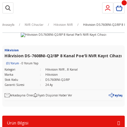
Anasayfa
NVR Cihazlar
Hikvision NVR
Hikvision DS-7608NI-Q2/8P 8 Ka
Hikvision
Hikvision DS-7608NI-Q2/8P 8 Kanal Poe'li NVR Kayıt Cihazı
(0) Yorum
- 0 Yorum Yap
Kategori
Hikvision NVR
,
8 Kanal
Marka
Hikvision
Stok Kodu
DS-7608NI-Q2/8P
Garanti Süresi
24 Ay
Arkadaşına Öner
Fiyatı Düşünce Haber Ver
Paylaş
Ürün Bilgisi