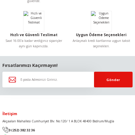
Ürün bilgilerinde hatalar bulunuyor.
güvende.
Ürün fiyatı diğer sitelerden daha pahalı.
Bu ürüne benzer farklı alternatifler olmalı.
Hızlı ve Güvenli Teslimat
Uygun Ödeme Seçenekleri
Saat 16:00'a kadar verdiğiniz siparişler
Anlaşmalı kredi kartlarına uygun taksit
aynı gün kapınızda.
seçenekleri.
Gönder
Fırsatlarımızı Kaçırmayın!
Gönder
İletişim
Akçaalan Mahallesi Cumhuriyet Blv. No:120/ 1 A BLOK 48400 Bodrum/Muğla
0 (252) 382 32 36