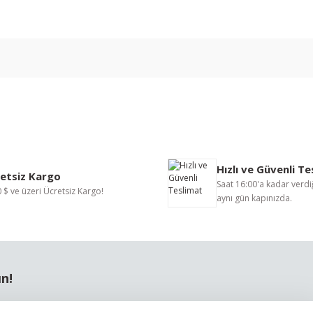
nularda yetersiz gördüğünüz noktaları öneri formunu kullanarak tarafımıza i
Bu ürüne ilk yorumu siz yapın!
Hızlı ve Güvenli T
Yorum Yaz
etsiz Kargo
Saat 16:00'a kadar verdiğ
 $ ve üzeri Ücretsiz Kargo!
aynı gün kapınızda.
ın!