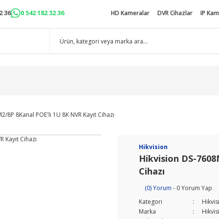
2 36
0 542 182 32 36
HD Kameralar
DVR Cihazlar
IP Kam
2/8P 8Kanal POE'li 1U 8K NVR Kayıt Cihazı
Hikvision
Hikvision DS-7608
Cihazı
(0) Yorum
- 0 Yorum Yap
Kategori
Hikvi
Marka
Hikvis