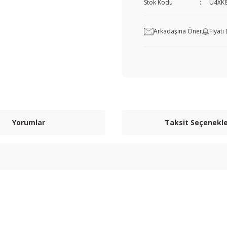
Stok Kodu
U4XK
Arkadaşına Öner
Fiyat
Yorumlar
Taksit Seçenekle