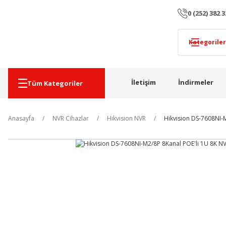
0 (252) 382 3
İletişim
İndirmeler
Tüm Kategoriler
Anasayfa
NVR Cihazlar
Hikvision NVR
Hikvision DS-7608NI-M