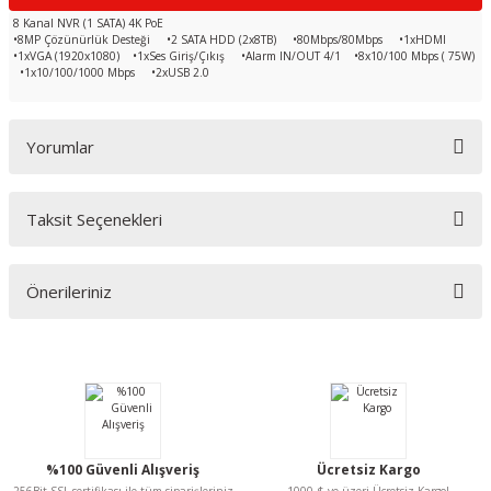
8 Kanal NVR (1 SATA) 4K PoE
•8MP Çözünürlük Desteği •2 SATA HDD (2x8TB) •80Mbps/80Mbps •1xHDMI
•1xVGA (1920x1080) •1xSes Giriş/Çıkış •Alarm IN/OUT 4/1 •8x10/100 Mbps ( 75W)
•1x10/100/1000 Mbps •2xUSB 2.0
Yorumlar
Taksit Seçenekleri
Bu ürüne ilk yorumu siz yapın!
Önerileriniz
Yorum Yaz
Bu ürünün fiyat bilgisi, resim, ürün açıklamalarında ve diğer konularda
yetersiz gördüğünüz noktaları öneri formunu kullanarak tarafımıza
iletebilirsiniz.
Görüş ve önerileriniz için teşekkür ederiz.
Ürün resmi kalitesiz, bozuk veya görüntülenemiyor.
%100 Güvenli Alışveriş
Ücretsiz Kargo
Ürün açıklamasında eksik bilgiler bulunuyor.