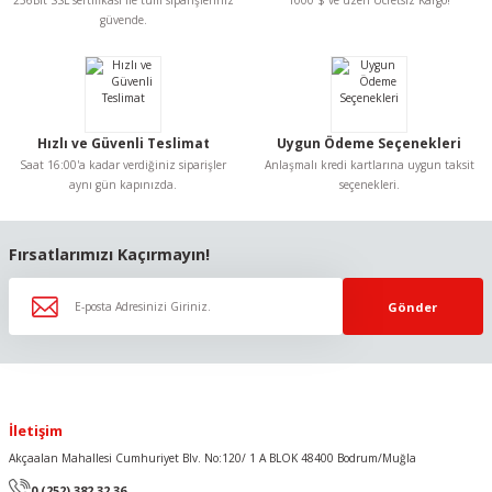
256Bit SSL sertifikası ile tüm siparişleriniz
1000 $ ve üzeri Ücretsiz Kargo!
Ürün bilgilerinde hatalar bulunuyor.
güvende.
Ürün fiyatı diğer sitelerden daha pahalı.
Bu ürüne benzer farklı alternatifler olmalı.
Hızlı ve Güvenli Teslimat
Uygun Ödeme Seçenekleri
Saat 16:00'a kadar verdiğiniz siparişler
Anlaşmalı kredi kartlarına uygun taksit
aynı gün kapınızda.
seçenekleri.
Gönder
Fırsatlarımızı Kaçırmayın!
Gönder
İletişim
Akçaalan Mahallesi Cumhuriyet Blv. No:120/ 1 A BLOK 48400 Bodrum/Muğla
0 (252) 382 32 36