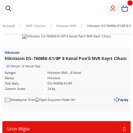
Anasayfa
NVR Cihazlar
Hikvision NVR
Hikvision DS-7608NI-K1/8P 8 Kan
Hikvision
Hikvision DS-7608NI-K1/8P 8 Kanal Poe'li NVR Kayıt Cihazı
(0) Yorum
- 0 Yorum Yap
Kategori
Hikvision NVR
,
8 Kanal
Marka
Hikvision
Stok Kodu
DS-7608NI-K1/8P
Garanti Süresi
24 Ay
Arkadaşına Öner
Fiyatı Düşünce Haber Ver
Paylaş
Ürün Bilgisi