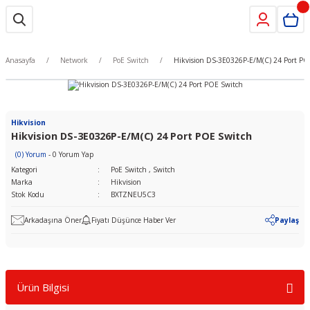
Anasayfa
Network
PoE Switch
Hikvision DS-3E0326P-E/M(C) 24 Port PO
Hikvision
Hikvision DS-3E0326P-E/M(C) 24 Port POE Switch
(0) Yorum
- 0 Yorum Yap
Kategori
PoE Switch
,
Switch
Marka
Hikvision
Stok Kodu
BXTZNEU5C3
Arkadaşına Öner
Fiyatı Düşünce Haber Ver
Paylaş
Ürün Bilgisi