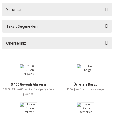
Yorumlar
Taksit Seçenekleri
Bu ürüne ilk yorumu siz yapın!
Önerileriniz
Yorum Yaz
Bu ürünün fiyat bilgisi, resim, ürün açıklamalarında ve diğer konularda
yetersiz gördüğünüz noktaları öneri formunu kullanarak tarafımıza
iletebilirsiniz.
Görüş ve önerileriniz için teşekkür ederiz.
Ürün resmi kalitesiz, bozuk veya görüntülenemiyor.
%100 Güvenli Alışveriş
Ücretsiz Kargo
Ürün açıklamasında eksik bilgiler bulunuyor.
256Bit SSL sertifikası ile tüm siparişleriniz
1000 $ ve üzeri Ücretsiz Kargo!
Ürün bilgilerinde hatalar bulunuyor.
güvende.
Ürün fiyatı diğer sitelerden daha pahalı.
Bu ürüne benzer farklı alternatifler olmalı.