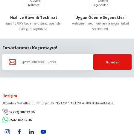
Bu ürüne benzer farklı alternatifler olmalı.
Hızlı ve Güvenli Teslimat
Uygun Ödeme Seçenekleri
Saat 16:00'a kadar verdiğiniz siparişler
Anlaşmalı kredi kartlarına uygun taksit
aynı gün kapınızda.
seçenekleri.
Gönder
Fırsatlarımızı Kaçırmayın!
Gönder
İletişim
Akçaalan Mahallesi Cumhuriyet Blv. No:120/ 1 A BLOK 48400 Bodrum/Muğla
0 (252) 382 32 36
0 542 182 32 36