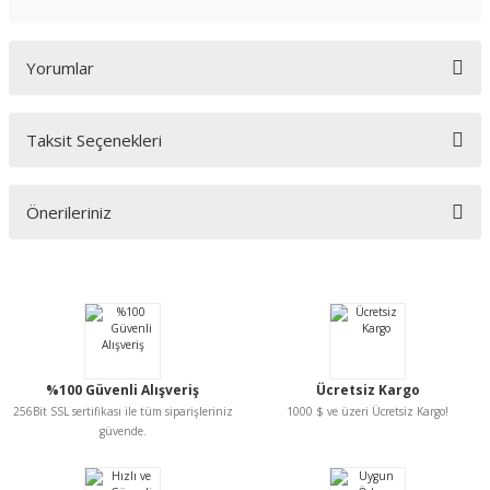
Yorumlar
Taksit Seçenekleri
Bu ürüne ilk yorumu siz yapın!
Önerileriniz
Yorum Yaz
Bu ürünün fiyat bilgisi, resim, ürün açıklamalarında ve diğer konularda
yetersiz gördüğünüz noktaları öneri formunu kullanarak tarafımıza
iletebilirsiniz.
Görüş ve önerileriniz için teşekkür ederiz.
Ürün resmi kalitesiz, bozuk veya görüntülenemiyor.
%100 Güvenli Alışveriş
Ücretsiz Kargo
Ürün açıklamasında eksik bilgiler bulunuyor.
256Bit SSL sertifikası ile tüm siparişleriniz
1000 $ ve üzeri Ücretsiz Kargo!
Ürün bilgilerinde hatalar bulunuyor.
güvende.
Ürün fiyatı diğer sitelerden daha pahalı.