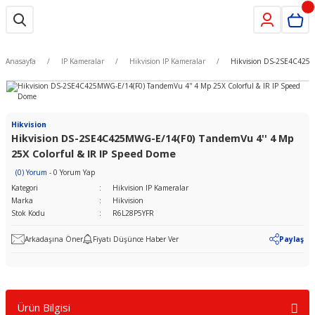
Anasayfa
IP Kameralar
Hikvision IP Kameralar
Hikvision DS-2SE4C425MW
Hikvision
Hikvision DS-2SE4C425MWG-E/14(F0) TandemVu 4'' 4 Mp
25X Colorful & IR IP Speed Dome
(0) Yorum
- 0 Yorum Yap
Kategori
Hikvision IP Kameralar
Marka
Hikvision
Stok Kodu
R6L28P5YFR
Arkadaşına Öner
Fiyatı Düşünce Haber Ver
Paylaş
Ürün Bilgisi