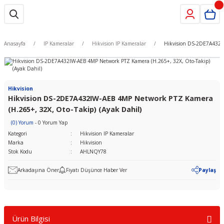
Anasayfa
IP Kameralar
Hikvision IP Kameralar
Hikvision DS-2DE7A432IW
Hikvision
Hikvision DS-2DE7A432IW-AEB 4MP Network PTZ Kamera
(H.265+, 32X, Oto-Takip) (Ayak Dahil)
(0) Yorum
- 0 Yorum Yap
Kategori
Hikvision IP Kameralar
Marka
Hikvision
Stok Kodu
AHLNQY78
Arkadaşına Öner
Fiyatı Düşünce Haber Ver
Paylaş
Ürün Bilgisi