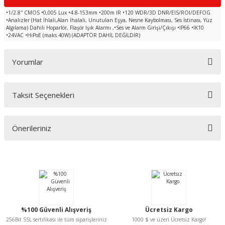
•1/2.8'' CMOS •0,005 Lux •4.8-153mm •200m IR •120 WDR/3D DNR/EIS/ROI/DEFOG
•Analizler (Hat İhlali,Alan İhalali, Unutulan Eşya, Nesne Kaybolması, Ses İstinası, Yüz
Algılama) Dahili Hoparlör, Flaşör Işık Alarmı ,•Ses ve Alarm Girişi/Çıkışı •IP66 •IK10
•24VAC •HiPoE (maks.40W) (ADAPTÖR DAHİL DEĞİLDİR)
Yorumlar
Taksit Seçenekleri
Bu ürüne ilk yorumu siz yapın!
Önerileriniz
Yorum Yaz
Bu ürünün fiyat bilgisi, resim, ürün açıklamalarında ve diğer konularda
yetersiz gördüğünüz noktaları öneri formunu kullanarak tarafımıza
iletebilirsiniz.
Görüş ve önerileriniz için teşekkür ederiz.
Ürün resmi kalitesiz, bozuk veya görüntülenemiyor.
%100 Güvenli Alışveriş
Ücretsiz Kargo
Ürün açıklamasında eksik bilgiler bulunuyor.
256Bit SSL sertifikası ile tüm siparişleriniz
1000 $ ve üzeri Ücretsiz Kargo!