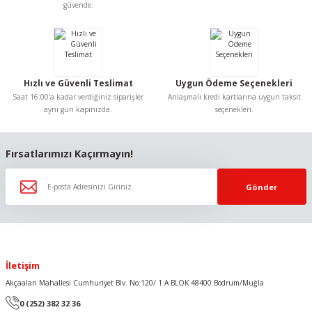
Ürün bilgilerinde hatalar bulunuyor.
güvende.
Ürün fiyatı diğer sitelerden daha pahalı.
Bu ürüne benzer farklı alternatifler olmalı.
Hızlı ve Güvenli Teslimat
Uygun Ödeme Seçenekleri
Saat 16:00'a kadar verdiğiniz siparişler
Anlaşmalı kredi kartlarına uygun taksit
aynı gün kapınızda.
seçenekleri.
Gönder
Fırsatlarımızı Kaçırmayın!
Gönder
İletişim
Akçaalan Mahallesi Cumhuriyet Blv. No:120/ 1 A BLOK 48400 Bodrum/Muğla
0 (252) 382 32 36