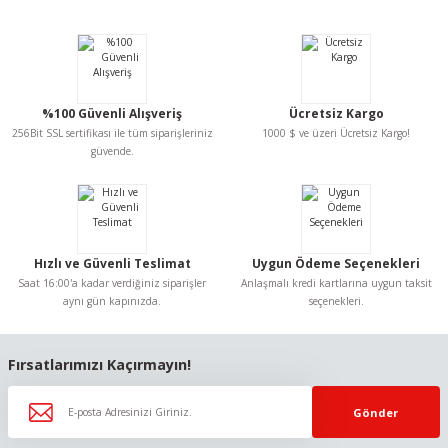
yetersiz gördüğünüz noktaları öneri formunu kullanarak tarafımıza
iletebilirsiniz.
Görüş ve önerileriniz için teşekkür ederiz.
Ürün resmi kalitesiz, bozuk veya görüntülenemiyor.
%100 Güvenli Alışveriş
Ücretsiz Kargo
Ürün açıklamasında eksik bilgiler bulunuyor.
256Bit SSL sertifikası ile tüm siparişleriniz
1000 $ ve üzeri Ücretsiz Kargo!
Ürün bilgilerinde hatalar bulunuyor.
güvende.
Ürün fiyatı diğer sitelerden daha pahalı.
Bu ürüne benzer farklı alternatifler olmalı.
Hızlı ve Güvenli Teslimat
Uygun Ödeme Seçenekleri
Saat 16:00'a kadar verdiğiniz siparişler
Anlaşmalı kredi kartlarına uygun taksit
aynı gün kapınızda.
seçenekleri.
Gönder
Fırsatlarımızı Kaçırmayın!
Gönder