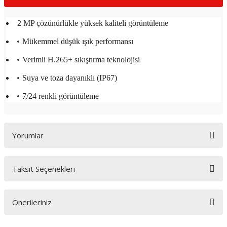
2 MP çözünürlükle yüksek kaliteli görüntüleme
Mükemmel düşük ışık performansı
Verimli H.265+ sıkıştırma teknolojisi
Suya ve toza dayanıklı (IP67)
7/24 renkli görüntüleme
Yorumlar
Taksit Seçenekleri
Bu ürüne ilk yorumu siz yapın!
Önerileriniz
Yorum Yaz
Bu ürünün fiyat bilgisi, resim, ürün açıklamalarında ve diğer konularda