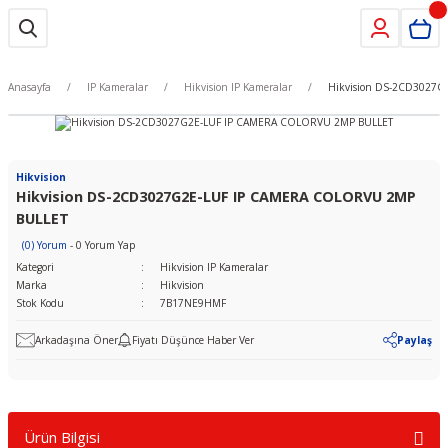
Anasayfa
IP Kameralar
Hikvision IP Kameralar
Hikvision DS-2CD3027
Hikvision
Hikvision DS-2CD3027G2E-LUF IP CAMERA COLORVU 2MP
BULLET
(0) Yorum
- 0 Yorum Yap
Kategori
Hikvision IP Kameralar
Marka
Hikvision
Stok Kodu
7B17NE9HMF
Arkadaşına Öner
Fiyatı Düşünce Haber Ver
Paylaş
Ürün Bilgisi