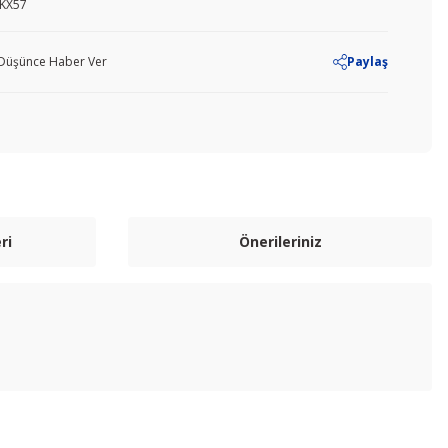
KX57
ı Düşünce Haber Ver
Paylaş
ri
Önerileriniz
letebilirsiniz.