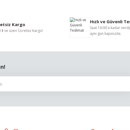
Bu ürüne ilk yorumu siz yapın!
Hızlı ve Güvenli T
Yorum Yaz
etsiz Kargo
Saat 16:00'a kadar verdiğ
 $ ve üzeri Ücretsiz Kargo!
aynı gün kapınızda.
ın!
Gönder