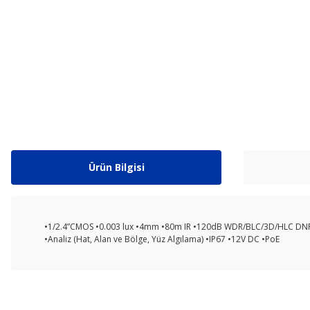
Ürün Bilgisi
•1/2.4”CMOS •0.003 lux •4mm •80m IR •120dB WDR/BLC/3D/HLC DN
•Analiz (Hat, Alan ve Bölge, Yüz Algılama) •IP67 •12V DC •PoE
Bu ürünün fiyat bilgisi, resim, ürün açıklamalarında ve diğer ko