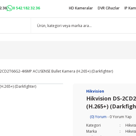
2 36
0 542 182 32 36
HD Kameralar
DVR Cihazlar
IP Kam
-2CD2T66G2-4I6MP ACUSENSE Bullet Kamera (H.265+) (Darkfighter)
Hikvision
Hikvision DS-2CD
(H.265+) (Darkfigh
(0) Yorum
- 0 Yorum Yap
Kategori
Hikvis
Marka
Hikvis