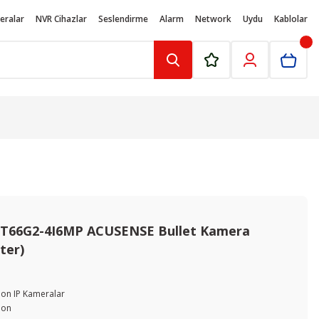
eralar
NVR Cihazlar
Seslendirme
Alarm
Network
Uydu
Kablolar
2T66G2-4I6MP ACUSENSE Bullet Kamera
ter)
ion IP Kameralar
ion