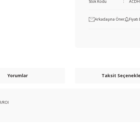
Stok Kodu
ACDH
Arkadaşına Öner
Fiyat
Yorumlar
Taksit Seçenekle
R/ROI
nularda yetersiz gördüğünüz noktaları öneri formunu kullanarak tarafımıza i