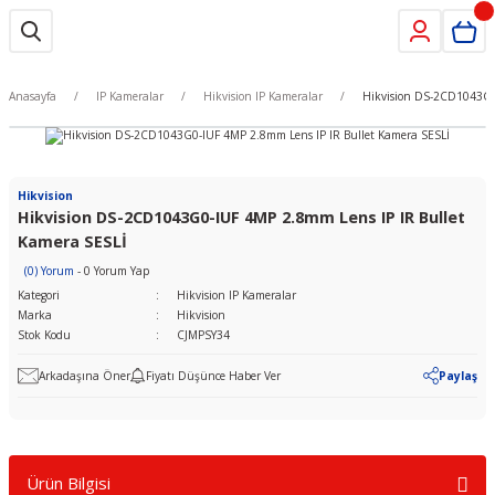
Anasayfa
IP Kameralar
Hikvision IP Kameralar
Hikvision DS-2CD1043G0
Hikvision
Hikvision DS-2CD1043G0-IUF 4MP 2.8mm Lens IP IR Bullet
Kamera SESLİ
(0) Yorum
- 0 Yorum Yap
Kategori
Hikvision IP Kameralar
Marka
Hikvision
Stok Kodu
CJMPSY34
Arkadaşına Öner
Fiyatı Düşünce Haber Ver
Paylaş
Ürün Bilgisi