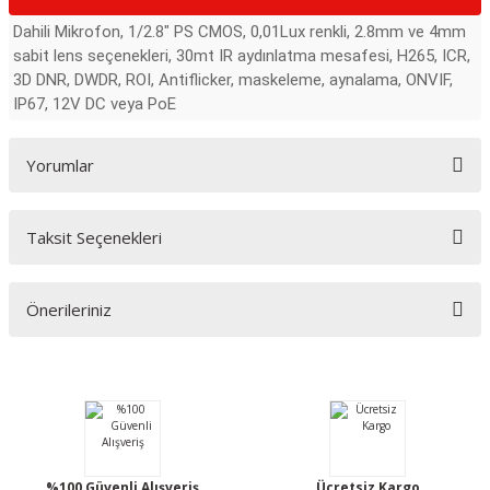
Dahili Mikrofon, 1/2.8" PS CMOS, 0,01Lux renkli, 2.8mm ve 4mm
sabit lens seçenekleri, 30mt IR aydınlatma mesafesi, H265, ICR,
3D DNR, DWDR, ROI, Antiflicker, maskeleme, aynalama, ONVIF,
IP67, 12V DC veya PoE
Yorumlar
Taksit Seçenekleri
Bu ürüne ilk yorumu siz yapın!
Önerileriniz
Yorum Yaz
Bu ürünün fiyat bilgisi, resim, ürün açıklamalarında ve diğer konularda
yetersiz gördüğünüz noktaları öneri formunu kullanarak tarafımıza
iletebilirsiniz.
Görüş ve önerileriniz için teşekkür ederiz.
Ürün resmi kalitesiz, bozuk veya görüntülenemiyor.
%100 Güvenli Alışveriş
Ücretsiz Kargo