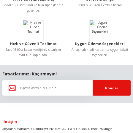
Ürün açıklamasında eksik bilgiler bulunuyor.
256Bit SSL sertifikası ile tüm siparişleriniz
1000 $ ve üzeri Ücretsiz Kargo!
Ürün bilgilerinde hatalar bulunuyor.
güvende.
Ürün fiyatı diğer sitelerden daha pahalı.
Bu ürüne benzer farklı alternatifler olmalı.
Hızlı ve Güvenli Teslimat
Uygun Ödeme Seçenekleri
Saat 16:00'a kadar verdiğiniz siparişler
Anlaşmalı kredi kartlarına uygun taksit
aynı gün kapınızda.
seçenekleri.
Gönder
Fırsatlarımızı Kaçırmayın!
Gönder
İletişim
Akçaalan Mahallesi Cumhuriyet Blv. No:120/ 1 A BLOK 48400 Bodrum/Muğla