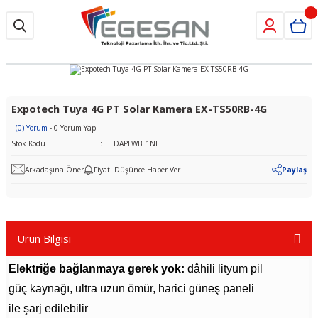
Expotech Tuya 4G PT Solar Kamera EX-TS50RB-4G
(0) Yorum
- 0 Yorum Yap
Stok Kodu
DAPLWBL1NE
Arkadaşına Öner
Fiyatı Düşünce Haber Ver
Paylaş
Ürün Bilgisi
Elektriğe bağlanmaya gerek yok:
dâhili lityum pil
güç kaynağı, ultra uzun ömür, harici güneş paneli
ile şarj edilebilir