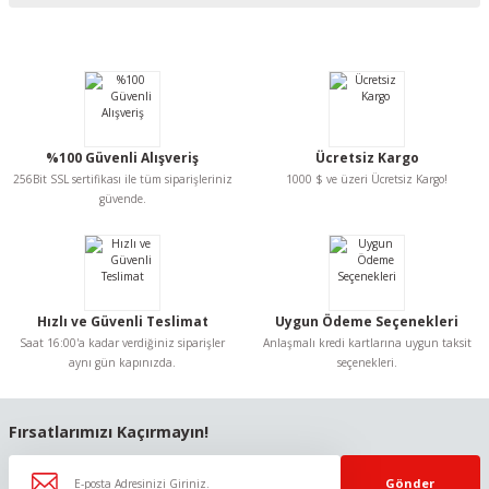
Bu ürünün fiyat bilgisi, resim, ürün açıklamalarında ve diğer konularda
yetersiz gördüğünüz noktaları öneri formunu kullanarak tarafımıza
iletebilirsiniz.
Görüş ve önerileriniz için teşekkür ederiz.
Ürün resmi kalitesiz, bozuk veya görüntülenemiyor.
%100 Güvenli Alışveriş
Ücretsiz Kargo
Ürün açıklamasında eksik bilgiler bulunuyor.
256Bit SSL sertifikası ile tüm siparişleriniz
1000 $ ve üzeri Ücretsiz Kargo!
Ürün bilgilerinde hatalar bulunuyor.
güvende.
Ürün fiyatı diğer sitelerden daha pahalı.
Bu ürüne benzer farklı alternatifler olmalı.
Hızlı ve Güvenli Teslimat
Uygun Ödeme Seçenekleri
Saat 16:00'a kadar verdiğiniz siparişler
Anlaşmalı kredi kartlarına uygun taksit
aynı gün kapınızda.
seçenekleri.
Gönder
Fırsatlarımızı Kaçırmayın!
Gönder