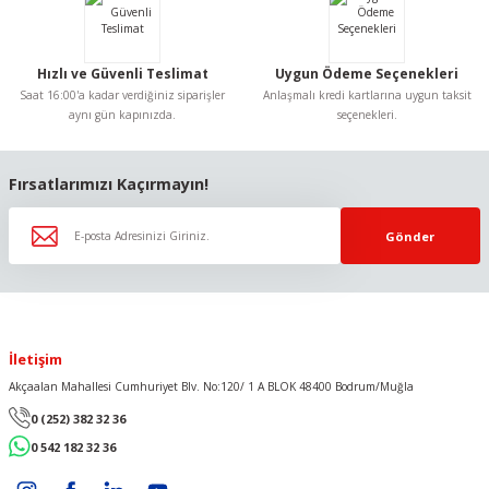
Bu ürüne benzer farklı alternatifler olmalı.
Hızlı ve Güvenli Teslimat
Uygun Ödeme Seçenekleri
Saat 16:00'a kadar verdiğiniz siparişler
Anlaşmalı kredi kartlarına uygun taksit
aynı gün kapınızda.
seçenekleri.
Gönder
Fırsatlarımızı Kaçırmayın!
Gönder
İletişim
Akçaalan Mahallesi Cumhuriyet Blv. No:120/ 1 A BLOK 48400 Bodrum/Muğla
0 (252) 382 32 36
0 542 182 32 36