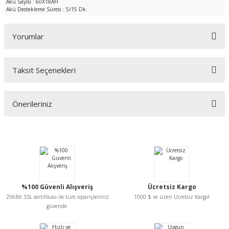
Akü Sayısı : 60X18AH
Akü Destekleme Süresi : 5/15 Dk.
Yorumlar
Taksit Seçenekleri
Bu ürüne ilk yorumu siz yapın!
Önerileriniz
Yorum Yaz
Bu ürünün fiyat bilgisi, resim, ürün açıklamalarında ve diğer konularda
yetersiz gördüğünüz noktaları öneri formunu kullanarak tarafımıza
iletebilirsiniz.
Görüş ve önerileriniz için teşekkür ederiz.
Ürün resmi kalitesiz, bozuk veya görüntülenemiyor.
%100 Güvenli Alışveriş
Ücretsiz Kargo
Ürün açıklamasında eksik bilgiler bulunuyor.
256Bit SSL sertifikası ile tüm siparişleriniz
1000 $ ve üzeri Ücretsiz Kargo!
Ürün bilgilerinde hatalar bulunuyor.
güvende.
Ürün fiyatı diğer sitelerden daha pahalı.