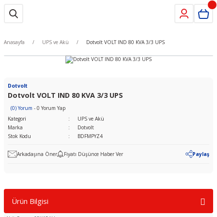
Anasayfa
UPS ve Akü
Dotvolt VOLT IND 80 KVA 3/3 UPS
Dotvolt
Dotvolt VOLT IND 80 KVA 3/3 UPS
(0) Yorum
- 0 Yorum Yap
Kategori
UPS ve Akü
Marka
Dotvolt
Stok Kodu
BDFMPYZ4
Arkadaşına Öner
Fiyatı Düşünce Haber Ver
Paylaş
Ürün Bilgisi