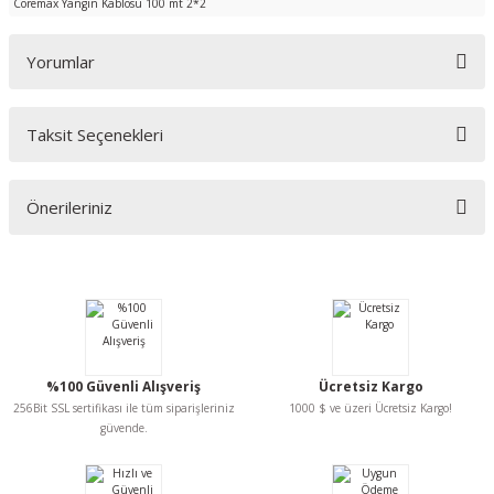
Coremax Yangın Kablosu 100 mt 2*2
Yorumlar
Taksit Seçenekleri
Bu ürüne ilk yorumu siz yapın!
Önerileriniz
Yorum Yaz
Bu ürünün fiyat bilgisi, resim, ürün açıklamalarında ve diğer konularda
yetersiz gördüğünüz noktaları öneri formunu kullanarak tarafımıza
iletebilirsiniz.
Görüş ve önerileriniz için teşekkür ederiz.
Ürün resmi kalitesiz, bozuk veya görüntülenemiyor.
%100 Güvenli Alışveriş
Ücretsiz Kargo
Ürün açıklamasında eksik bilgiler bulunuyor.
256Bit SSL sertifikası ile tüm siparişleriniz
1000 $ ve üzeri Ücretsiz Kargo!
Ürün bilgilerinde hatalar bulunuyor.
güvende.
Ürün fiyatı diğer sitelerden daha pahalı.
Bu ürüne benzer farklı alternatifler olmalı.