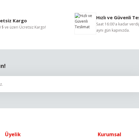
Bu ürüne ilk yorumu siz yapın!
Hızlı ve Güvenli T
Yorum Yaz
etsiz Kargo
Saat 16:00'a kadar verdiğ
 $ ve üzeri Ücretsiz Kargo!
aynı gün kapınızda.
ın!
Gönder
Üyelik
Kurumsal