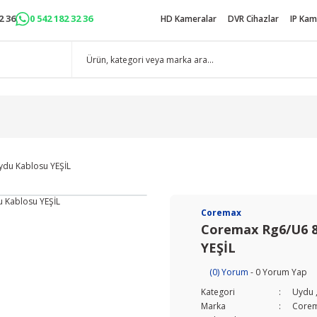
2 36
0 542 182 32 36
HD Kameralar
DVR Cihazlar
IP Kam
ydu Kablosu YEŞİL
Coremax
Coremax Rg6/U6 80
YEŞİL
(0) Yorum
- 0 Yorum Yap
Kategori
Uydu
Marka
Core