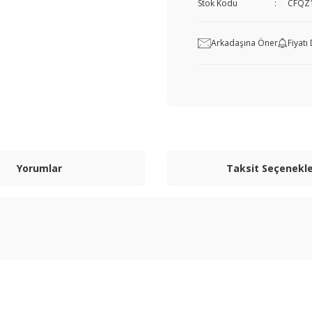
Stok Kodu
CFQZ
Arkadaşına Öner
Fiyat
Yorumlar
Taksit Seçenekle
nularda yetersiz gördüğünüz noktaları öneri formunu kullanarak tarafımıza i