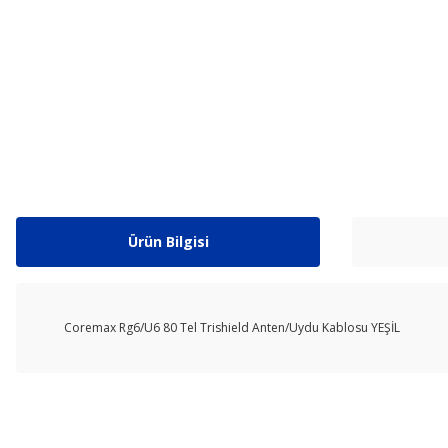
Ürün Bilgisi
Coremax Rg6/U6 80 Tel Trishield Anten/Uydu Kablosu YEŞİL
Bu ürünün fiyat bilgisi, resim, ürün açıklamalarında ve diğer ko
Görüş ve önerileriniz için teşekkür ederiz.