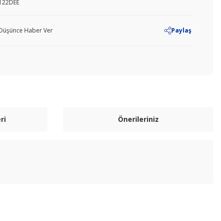
122DEE
ı Düşünce Haber Ver
Paylaş
ri
Önerileriniz
letebilirsiniz.