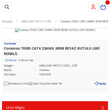
Anasayfa
KABLOLAR /PATCH CORD
Coremax 70305 CAT6 23AWG 305M BEYAZ
Coremax
Coremax 70305 CAT6 23AWG 305M BEYAZ KUTULU (GRİ
RENKLİ)
(0) Yorum
- 0 Yorum Yap
Kategori
KABLOLAR /PATCH CORD
,
CAT6
Marka
Coremax
Stok Kodu
CJKSUV36
Arkadaşına Öner
Fiyatı Düşünce Haber Ver
Paylaş
Ürün Bilgisi