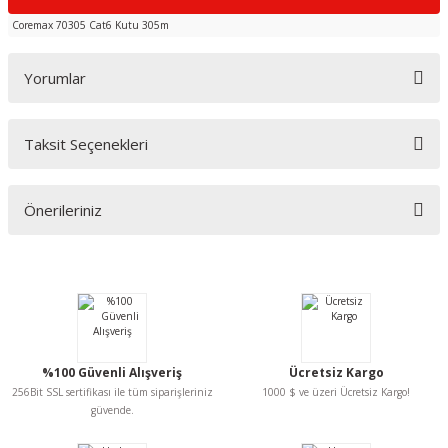
Coremax 70305 Cat6 Kutu 305m
Yorumlar
Taksit Seçenekleri
Bu ürüne ilk yorumu siz yapın!
Önerileriniz
Yorum Yaz
Bu ürünün fiyat bilgisi, resim, ürün açıklamalarında ve diğer konularda
yetersiz gördüğünüz noktaları öneri formunu kullanarak tarafımıza
iletebilirsiniz.
Görüş ve önerileriniz için teşekkür ederiz.
Ürün resmi kalitesiz, bozuk veya görüntülenemiyor.
%100 Güvenli Alışveriş
Ücretsiz Kargo
Ürün açıklamasında eksik bilgiler bulunuyor.
256Bit SSL sertifikası ile tüm siparişleriniz
1000 $ ve üzeri Ücretsiz Kargo!
Ürün bilgilerinde hatalar bulunuyor.
güvende.
Ürün fiyatı diğer sitelerden daha pahalı.