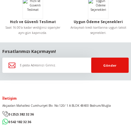
Bu ürüne benzer farklı alternatifler olmalı.
Hızlı ve Güvenli Teslimat
Uygun Ödeme Seçenekleri
Saat 16:00'a kadar verdiğiniz siparişler
Anlaşmalı kredi kartlarına uygun taksit
aynı gün kapınızda.
seçenekleri.
Gönder
Fırsatlarımızı Kaçırmayın!
Gönder
İletişim
Akçaalan Mahallesi Cumhuriyet Blv. No:120/ 1 A BLOK 48400 Bodrum/Muğla
0 (252) 382 32 36
0 542 182 32 36