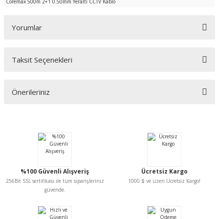
Coremax 500m 2+1 0.50mm Yeraltı CCTV Kablo
Yorumlar
Taksit Seçenekleri
Bu ürüne ilk yorumu siz yapın!
Önerileriniz
Yorum Yaz
Bu ürünün fiyat bilgisi, resim, ürün açıklamalarında ve diğer konularda
yetersiz gördüğünüz noktaları öneri formunu kullanarak tarafımıza
iletebilirsiniz.
Görüş ve önerileriniz için teşekkür ederiz.
Ürün resmi kalitesiz, bozuk veya görüntülenemiyor.
%100 Güvenli Alışveriş
Ücretsiz Kargo
Ürün açıklamasında eksik bilgiler bulunuyor.
256Bit SSL sertifikası ile tüm siparişleriniz
1000 $ ve üzeri Ücretsiz Kargo!
Ürün bilgilerinde hatalar bulunuyor.
güvende.
Ürün fiyatı diğer sitelerden daha pahalı.
Bu ürüne benzer farklı alternatifler olmalı.