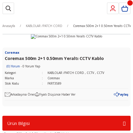
Anasayfa
KABLOLAR /PATCH CORD
Coremax 500m 2+1 0.50mm Yeraltı CCTV 
Coremax
Coremax 500m 2+1 0.50mm Yeraltı CCTV Kablo
(0) Yorum
- 0 Yorum Yap
Kategori
KABLOLAR /PATCH CORD
,
CCTV
,
CCTV
Marka
Coremax
Stok Kodu
FKRT3589
Arkadaşına Öner
Fiyatı Düşünce Haber Ver
Paylaş
Ürün Bilgisi