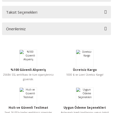
Taksit Seçenekleri
Bu ürüne ilk yorumu siz yapın!
Önerileriniz
Yorum Yaz
Bu ürünün fiyat bilgisi, resim, ürün açıklamalarında ve diğer konularda
yetersiz gördüğünüz noktaları öneri formunu kullanarak tarafımıza
iletebilirsiniz.
Görüş ve önerileriniz için teşekkür ederiz.
Ürün resmi kalitesiz, bozuk veya görüntülenemiyor.
%100 Güvenli Alışveriş
Ücretsiz Kargo
Ürün açıklamasında eksik bilgiler bulunuyor.
256Bit SSL sertifikası ile tüm siparişleriniz
1000 $ ve üzeri Ücretsiz Kargo!
Ürün bilgilerinde hatalar bulunuyor.
güvende.
Ürün fiyatı diğer sitelerden daha pahalı.
Bu ürüne benzer farklı alternatifler olmalı.
Hızlı ve Güvenli Teslimat
Uygun Ödeme Seçenekleri
Saat 16:00'a kadar verdiğiniz siparişler
Anlaşmalı kredi kartlarına uygun taksit