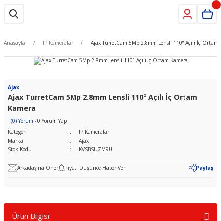
Anasayfa
IP Kameralar
Ajax TurretCam 5Mp 2.8mm Lensli 110° Açılı İç Ortam
Ajax
Ajax TurretCam 5Mp 2.8mm Lensli 110° Açılı İç Ortam
Kamera
(0) Yorum
- 0 Yorum Yap
Kategori
IP Kameralar
Marka
Ajax
Stok Kodu
KVSBSUZM9U
Arkadaşına Öner
Fiyatı Düşünce Haber Ver
Paylaş
Ürün Bilgisi