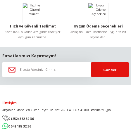
Ürün fiyatı diğer sitelerden daha pahalı.
Bu ürüne benzer farklı alternatifler olmalı.
Hızlı ve Güvenli Teslimat
Uygun Ödeme Seçenekleri
Saat 16:00'a kadar verdiğiniz siparişler
Anlaşmalı kredi kartlarına uygun taksit
aynı gün kapınızda.
seçenekleri.
Gönder
Fırsatlarımızı Kaçırmayın!
Gönder
İletişim
Akçaalan Mahallesi Cumhuriyet Blv. No:120/ 1 A BLOK 48400 Bodrum/Muğla
0 (252) 382 32 36
0 542 182 32 36