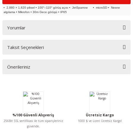
• 2,880 × 1,620 piksel • 100°–110° görüş açısı • JetSparrow • microSD • Nesne
algılama • Mikrofon • 30m Gece görüşü • IP65
Yorumlar
Taksit Seçenekleri
Bu ürüne ilk yorumu siz yapın!
Önerileriniz
Yorum Yaz
Bu ürünün fiyat bilgisi, resim, ürün açıklamalarında ve diğer konularda
yetersiz gördüğünüz noktaları öneri formunu kullanarak tarafımıza
iletebilirsiniz.
Görüş ve önerileriniz için teşekkür ederiz.
Ürün resmi kalitesiz, bozuk veya görüntülenemiyor.
%100 Güvenli Alışveriş
Ücretsiz Kargo
Ürün açıklamasında eksik bilgiler bulunuyor.
256Bit SSL sertifikası ile tüm siparişleriniz
1000 $ ve üzeri Ücretsiz Kargo!
Ürün bilgilerinde hatalar bulunuyor.
güvende.