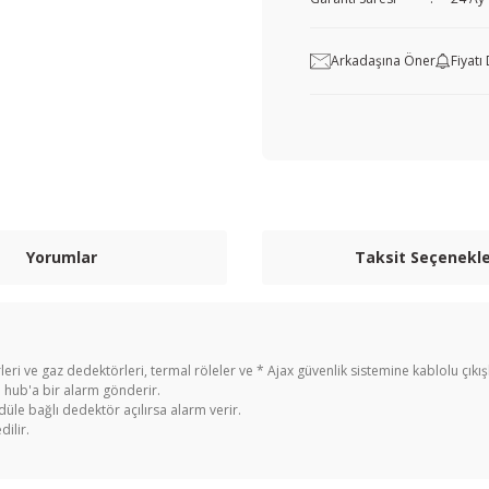
Arkadaşına Öner
Fiyat
Yorumlar
Taksit Seçenekle
leri ve gaz dedektörleri, termal röleler ve * Ajax güvenlik sistemine kablolu çık
e hub'a bir alarm gönderir.
düle bağlı dedektör açılırsa alarm verir.
ilir.