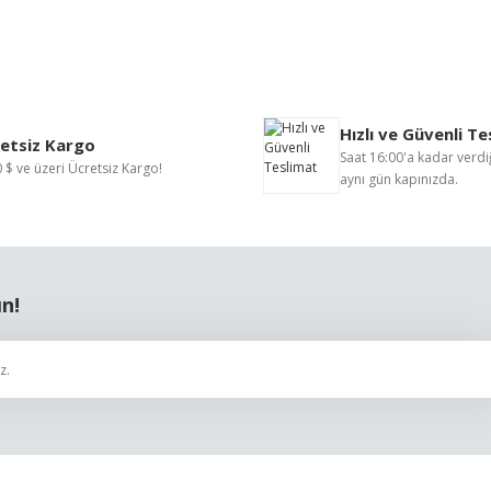
nularda yetersiz gördüğünüz noktaları öneri formunu kullanarak tarafımıza i
Bu ürüne ilk yorumu siz yapın!
Hızlı ve Güvenli T
Yorum Yaz
etsiz Kargo
Saat 16:00'a kadar verdiğ
 $ ve üzeri Ücretsiz Kargo!
aynı gün kapınızda.
ın!
Gönder