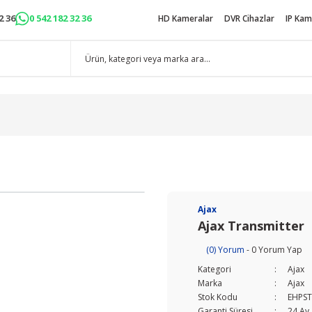
2 36
0 542 182 32 36
HD Kameralar
DVR Cihazlar
IP Kam
Ajax
Ajax Transmitter
(0) Yorum
- 0 Yorum Yap
Kategori
Ajax
Marka
Ajax
Stok Kodu
EHPS
Garanti Süresi
24 Ay