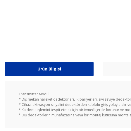
Ürün Bilgisi
Transmitter Modül
* Dış mekan hareket dedektörleri, IR bariyerleri, sıvı seviye dedektör
* Cihaz, aktivasyon sinyalini dedektörden kablolu giriş yoluyla alır v
* Kaldırma işlemini tespit etmek için bir ivmeölçer ile korunur ve mo
* Dış dedektörlerin muhafazasına veya bir montaj kutusuna monte ed