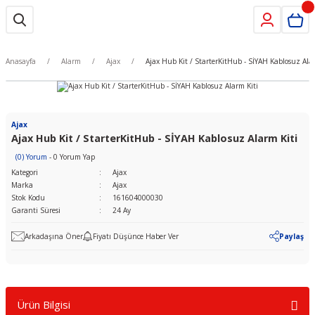
Anasayfa
Alarm
Ajax
Ajax Hub Kit / StarterKitHub - SİYAH Kablosuz Ala
Ajax
Ajax Hub Kit / StarterKitHub - SİYAH Kablosuz Alarm Kiti
(0) Yorum
- 0 Yorum Yap
Kategori
Ajax
Marka
Ajax
Stok Kodu
161604000030
Garanti Süresi
24 Ay
Arkadaşına Öner
Fiyatı Düşünce Haber Ver
Paylaş
Ürün Bilgisi