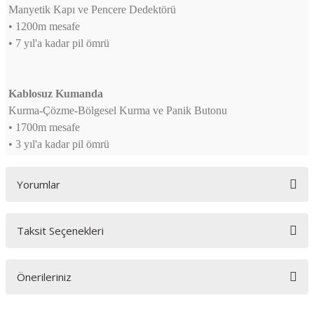
Manyetik Kapı ve Pencere Dedektörü
• 1200m mesafe
• 7 yıl'a kadar pil ömrü
Kablosuz Kumanda
Kurma-Çözme-Bölgesel Kurma ve Panik Butonu
• 1700m mesafe
• 3 yıl'a kadar pil ömrü
Yorumlar
Taksit Seçenekleri
Bu ürüne ilk yorumu siz yapın!
Önerileriniz
Yorum Yaz
Bu ürünün fiyat bilgisi, resim, ürün açıklamalarında ve diğer konularda