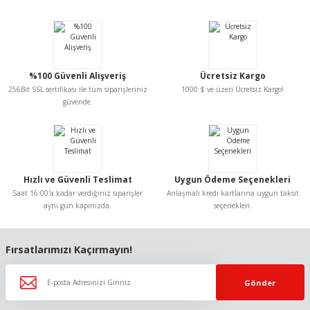
yetersiz gördüğünüz noktaları öneri formunu kullanarak tarafımıza
iletebilirsiniz.
Görüş ve önerileriniz için teşekkür ederiz.
Ürün resmi kalitesiz, bozuk veya görüntülenemiyor.
%100 Güvenli Alışveriş
Ücretsiz Kargo
Ürün açıklamasında eksik bilgiler bulunuyor.
256Bit SSL sertifikası ile tüm siparişleriniz
1000 $ ve üzeri Ücretsiz Kargo!
Ürün bilgilerinde hatalar bulunuyor.
güvende.
Ürün fiyatı diğer sitelerden daha pahalı.
Bu ürüne benzer farklı alternatifler olmalı.
Hızlı ve Güvenli Teslimat
Uygun Ödeme Seçenekleri
Saat 16:00'a kadar verdiğiniz siparişler
Anlaşmalı kredi kartlarına uygun taksit
aynı gün kapınızda.
seçenekleri.
Gönder
Fırsatlarımızı Kaçırmayın!
Gönder