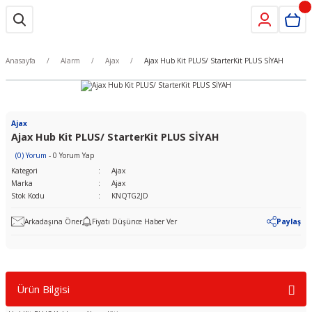
Anasayfa
Alarm
Ajax
Ajax Hub Kit PLUS/ StarterKit PLUS SİYAH
Ajax
Ajax Hub Kit PLUS/ StarterKit PLUS SİYAH
(0) Yorum
- 0 Yorum Yap
Kategori
Ajax
Marka
Ajax
Stok Kodu
KNQTG2JD
Arkadaşına Öner
Fiyatı Düşünce Haber Ver
Paylaş
Ürün Bilgisi