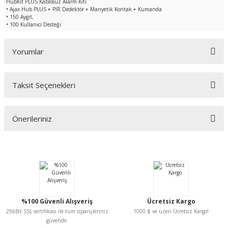
HubKit PLUS Kablosuz Alarm Kiti
• Ajax Hub PLUS + PIR Dedektör + Manyetik Kontak + Kumanda
• 150 Aygıt,
• 100 Kullanıcı Desteği
Yorumlar
Taksit Seçenekleri
Bu ürüne ilk yorumu siz yapın!
Önerileriniz
Yorum Yaz
Bu ürünün fiyat bilgisi, resim, ürün açıklamalarında ve diğer konularda
yetersiz gördüğünüz noktaları öneri formunu kullanarak tarafımıza
iletebilirsiniz.
Görüş ve önerileriniz için teşekkür ederiz.
Ürün resmi kalitesiz, bozuk veya görüntülenemiyor.
%100 Güvenli Alışveriş
Ücretsiz Kargo
Ürün açıklamasında eksik bilgiler bulunuyor.
256Bit SSL sertifikası ile tüm siparişleriniz
1000 $ ve üzeri Ücretsiz Kargo!
Ürün bilgilerinde hatalar bulunuyor.
güvende.