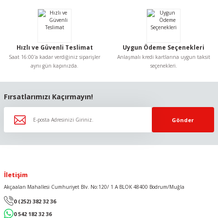
Ürün fiyatı diğer sitelerden daha pahalı.
Bu ürüne benzer farklı alternatifler olmalı.
Hızlı ve Güvenli Teslimat
Uygun Ödeme Seçenekleri
Saat 16:00'a kadar verdiğiniz siparişler
Anlaşmalı kredi kartlarına uygun taksit
aynı gün kapınızda.
seçenekleri.
Gönder
Fırsatlarımızı Kaçırmayın!
Gönder
İletişim
Akçaalan Mahallesi Cumhuriyet Blv. No:120/ 1 A BLOK 48400 Bodrum/Muğla
0 (252) 382 32 36
0 542 182 32 36