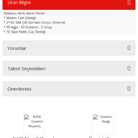
Ürün Bilgisi
Kablosuz Akıllı Alarm Paneli
* Motion Cam Desteği
* 2*4G SIM Çift Sim Kart Girişi+ Ethernet
* 99 Aygıt - 50 Kullanıcı - 9 Grup
* 16 Saat Yedek Güç Desteği
Yorumlar
Taksit Seçenekleri
Bu ürüne ilk yorumu siz yapın!
Önerileriniz
Yorum Yaz
Bu ürünün fiyat bilgisi, resim, ürün açıklamalarında ve diğer konularda
yetersiz gördüğünüz noktaları öneri formunu kullanarak tarafımıza
iletebilirsiniz.
Görüş ve önerileriniz için teşekkür ederiz.
Ürün resmi kalitesiz, bozuk veya görüntülenemiyor.