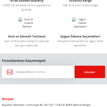
%100 Güvenli Alışveriş
Ücretsiz Kargo
Ürün açıklamasında eksik bilgiler bulunuyor.
256Bit SSL sertifikası ile tüm siparişleriniz
1000 $ ve üzeri Ücretsiz Kargo!
Ürün bilgilerinde hatalar bulunuyor.
güvende.
Ürün fiyatı diğer sitelerden daha pahalı.
Bu ürüne benzer farklı alternatifler olmalı.
Hızlı ve Güvenli Teslimat
Uygun Ödeme Seçenekleri
Saat 16:00'a kadar verdiğiniz siparişler
Anlaşmalı kredi kartlarına uygun taksit
aynı gün kapınızda.
seçenekleri.
Gönder
Fırsatlarımızı Kaçırmayın!
Gönder
İletişim
Akçaalan Mahallesi Cumhuriyet Blv. No:120/ 1 A BLOK 48400 Bodrum/Muğla