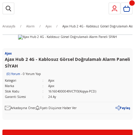
Anasayfa
Alarm
Ajax
Ajax Hub 2 4G - Kablosuz Görsel Doğrulamalı Ala
Ajax
Ajax Hub 2 4G - Kablosuz Görsel Doğrulamalı Alarm Paneli
SİYAH
(0) Yorum
- 0 Yorum Yap
Kategori
Ajax
Marka
Ajax
Stok Kodu
161604000049VCTY3(Kopya-PCD)
Garanti Süresi
24 Ay
Arkadaşına Öner
Fiyatı Düşünce Haber Ver
Paylaş