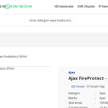
2 36
0 542 182 32 36
HD Kameralar
DVR Cihazlar
IP Kam
uman Dedektörü SİYAH
Ajax
Ajax FireProtect 
(0) Yorum
- 0 Yorum Yap
Kategori
Ajax
Marka
Ajax
Stok Kodu
16160
Garanti Süresi
24 Ay