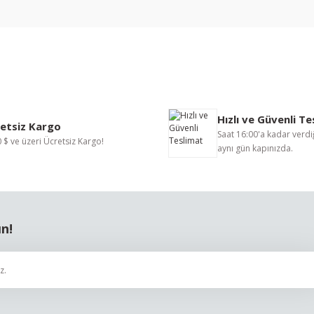
nularda yetersiz gördüğünüz noktaları öneri formunu kullanarak tarafımıza i
Bu ürüne ilk yorumu siz yapın!
Hızlı ve Güvenli T
Yorum Yaz
etsiz Kargo
Saat 16:00'a kadar verdiğ
 $ ve üzeri Ücretsiz Kargo!
aynı gün kapınızda.
ın!
Gönder