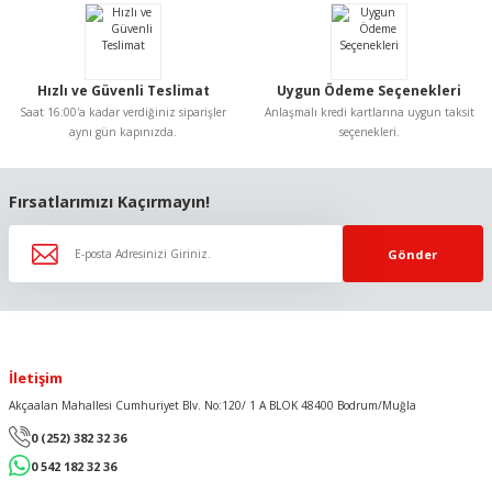
Bu ürüne benzer farklı alternatifler olmalı.
Hızlı ve Güvenli Teslimat
Uygun Ödeme Seçenekleri
Saat 16:00'a kadar verdiğiniz siparişler
Anlaşmalı kredi kartlarına uygun taksit
aynı gün kapınızda.
seçenekleri.
Gönder
Fırsatlarımızı Kaçırmayın!
Gönder
İletişim
Akçaalan Mahallesi Cumhuriyet Blv. No:120/ 1 A BLOK 48400 Bodrum/Muğla
0 (252) 382 32 36
0 542 182 32 36