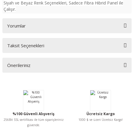
Siyah ve Beyaz Renk Seçenekleri, Sadece Fibra Hibrid Panel ile
Çalışır.
Yorumlar
Taksit Seçenekleri
Bu ürüne ilk yorumu siz yapın!
Önerileriniz
Yorum Yaz
Bu ürünün fiyat bilgisi, resim, ürün açıklamalarında ve diğer konularda
yetersiz gördüğünüz noktaları öneri formunu kullanarak tarafımıza
iletebilirsiniz.
Görüş ve önerileriniz için teşekkür ederiz.
Ürün resmi kalitesiz, bozuk veya görüntülenemiyor.
%100 Güvenli Alışveriş
Ücretsiz Kargo
Ürün açıklamasında eksik bilgiler bulunuyor.
256Bit SSL sertifikası ile tüm siparişleriniz
1000 $ ve üzeri Ücretsiz Kargo!
Ürün bilgilerinde hatalar bulunuyor.
güvende.
Ürün fiyatı diğer sitelerden daha pahalı.