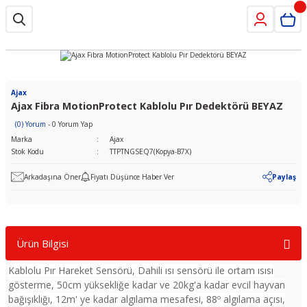
Ajax
Ajax Fibra MotionProtect Kablolu Pır Dedektörü BEYAZ
(0) Yorum
- 0 Yorum Yap
Marka
Ajax
Stok Kodu
TTPTNGSEQ7(Kopya-B7X)
Arkadaşına Öner
Fiyatı Düşünce Haber Ver
Paylaş
Ürün Bilgisi
Kablolu Pır Hareket Sensörü, Dahili ısı sensörü ile ortam ısısı
gösterme, 50cm yüksekliğe kadar ve 20kg'a kadar evcil hayvan
bağışıklığı, 12m' ye kadar algılama mesafesi, 88º algılama açısı,