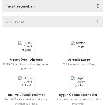
Taksit Seçenekleri
Bu ürüne ilk yorumu siz yapın!
Önerileriniz
Yorum Yaz
Bu ürünün fiyat bilgisi, resim, ürün açıklamalarında ve diğer konularda
yetersiz gördüğünüz noktaları öneri formunu kullanarak tarafımıza
iletebilirsiniz.
Görüş ve önerileriniz için teşekkür ederiz.
Ürün resmi kalitesiz, bozuk veya görüntülenemiyor.
%100 Güvenli Alışveriş
Ücretsiz Kargo
Ürün açıklamasında eksik bilgiler bulunuyor.
256Bit SSL sertifikası ile tüm siparişleriniz
1000 $ ve üzeri Ücretsiz Kargo!
Ürün bilgilerinde hatalar bulunuyor.
güvende.
Ürün fiyatı diğer sitelerden daha pahalı.
Bu ürüne benzer farklı alternatifler olmalı.
Hızlı ve Güvenli Teslimat
Uygun Ödeme Seçenekleri
Saat 16:00'a kadar verdiğiniz siparişler
Anlaşmalı kredi kartlarına uygun taksit
aynı gün kapınızda.
seçenekleri.