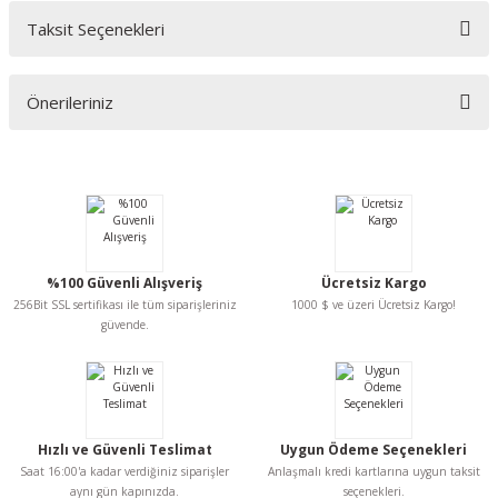
Taksit Seçenekleri
Bu ürüne ilk yorumu siz yapın!
Önerileriniz
Yorum Yaz
Bu ürünün fiyat bilgisi, resim, ürün açıklamalarında ve diğer konularda
yetersiz gördüğünüz noktaları öneri formunu kullanarak tarafımıza
iletebilirsiniz.
Görüş ve önerileriniz için teşekkür ederiz.
Ürün resmi kalitesiz, bozuk veya görüntülenemiyor.
%100 Güvenli Alışveriş
Ücretsiz Kargo
Ürün açıklamasında eksik bilgiler bulunuyor.
256Bit SSL sertifikası ile tüm siparişleriniz
1000 $ ve üzeri Ücretsiz Kargo!
Ürün bilgilerinde hatalar bulunuyor.
güvende.
Ürün fiyatı diğer sitelerden daha pahalı.
Bu ürüne benzer farklı alternatifler olmalı.
Hızlı ve Güvenli Teslimat
Uygun Ödeme Seçenekleri
Saat 16:00'a kadar verdiğiniz siparişler
Anlaşmalı kredi kartlarına uygun taksit
aynı gün kapınızda.
seçenekleri.